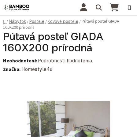
Prejsť na obsah
Hľadať
NÁKU
Domov
Pútavá posteľ GIADA
/
Nábytok
/
Postele
/
Kovové postele
/
160X200 prírodná
Pútavá posteľ GIADA
160X200 prírodná
Priemerné hodnotenie produktu je 0,0 z 5 hviezdičiek.
Neohodnotené
Podrobnosti hodnotenia
Značka:
Homestyle4u