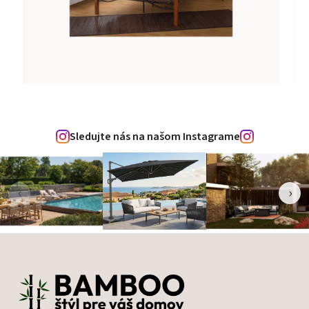
Sledujte nás na našom Instagrame
‹
›
Zápätie