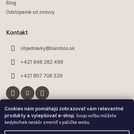
Blog
Odstúpenie od zmluvy
Kontakt
objednavky
@
bamboo.sk
+421 948 282 499
+421 907 706 329
Cookies nám pomáhajú zobrazovať vám relevantné
Facebook
produkty a vylepšovať e-shop.
Svoju voľbu môžete
kedykoľvek neskôr zmeniť v pätičke webu.