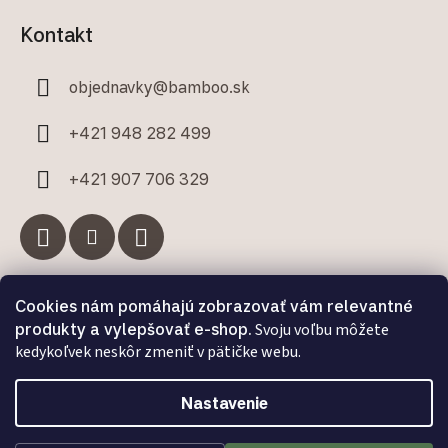
Kontakt
objednavky
@
bamboo.sk
+421 948 282 499
+421 907 706 329
Cookies nám pomáhajú zobrazovať vám relevantné
Facebook
produkty a vylepšovať e-shop.
Svoju voľbu môžete
kedykoľvek neskôr zmeniť v pätičke webu.
Bamboo.sk
Nastavenie