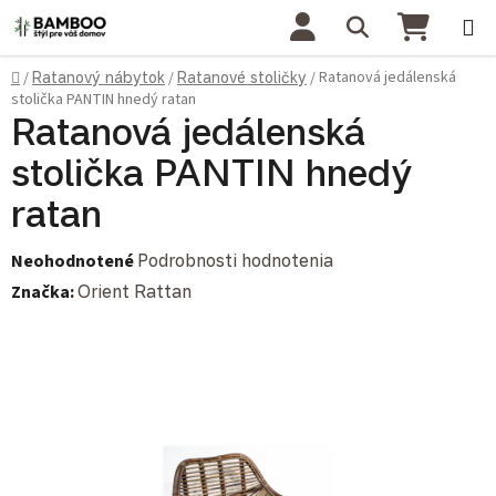
Prejsť na obsah
Hľadať
NÁKU
Domov
Ratanová jedálenská
/
Ratanový nábytok
/
Ratanové stoličky
/
stolička PANTIN hnedý ratan
Ratanová jedálenská
stolička PANTIN hnedý
ratan
Priemerné hodnotenie produktu je 0,0 z 5 hviezdičiek.
Neohodnotené
Podrobnosti hodnotenia
Značka:
Orient Rattan