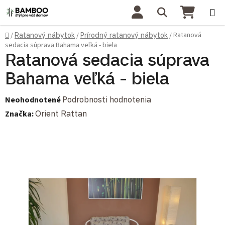
Prejsť na obsah
Hľadať
NÁKU
Domov
Ratanová
/
Ratanový nábytok
/
Prírodný ratanový nábytok
/
sedacia súprava Bahama veľká - biela
Ratanová sedacia súprava
Bahama veľká - biela
Priemerné hodnotenie produktu je 0,0 z 5 hviezdičiek.
Neohodnotené
Podrobnosti hodnotenia
Značka:
Orient Rattan