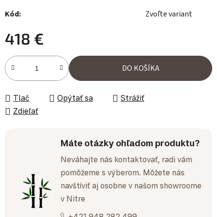
Kód:
Zvoľte variant
418 €
Jednotková cena:
DO KOŠÍKA
Tlač
Opýtať sa
Strážiť
Zdieľať
Máte otázky ohľadom produktu?
Neváhajte nás kontaktovať, radi vám
pomôžeme s výberom. Môžete nás
navštíviť aj osobne v našom showroome
v Nitre
+421 948 282 499