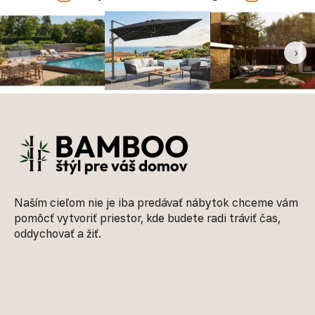
‹
›
Zápätie
Naším cieľom nie je iba predávať nábytok chceme vám
pomôcť vytvoriť priestor, kde budete radi tráviť čas,
oddychovať a žiť.