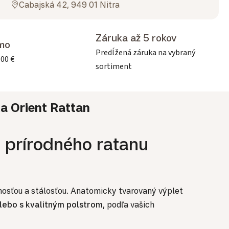
Cabajská 42, 949 01 Nitra
Záruka až 5 rokov
mo
Predĺžená záruka na vybraný
500 €
sortiment
ka
Orient Rattan
 prírodného ratanu
osťou a stálosťou. Anatomicky tvarovaný výplet
lebo s kvalitným polstrom
, podľa vašich