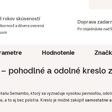
3 rokov skúseností
Doprava zadar
bornosť a dôvera overená
Pri objednávke nad 
asom
rametre
Hodnotenie
Znač
– pohodlné a odolné kreslo z
atanu Semambo, ktorý sa vyznačuje vysokou pevnosťou, odoln
, a to aj bez polstra. Kreslo je možné zakúpiť
samostatne a