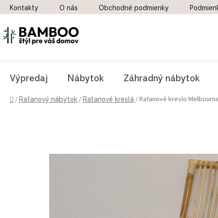
Prejsť na obsah
Kontakty
O nás
Obchodné podmienky
Podmien
Výpredaj
Nábytok
Záhradný nábytok
Domov
Ratanové kreslo Melbourn
/
Ratanový nábytok
/
Ratanové kreslá
/