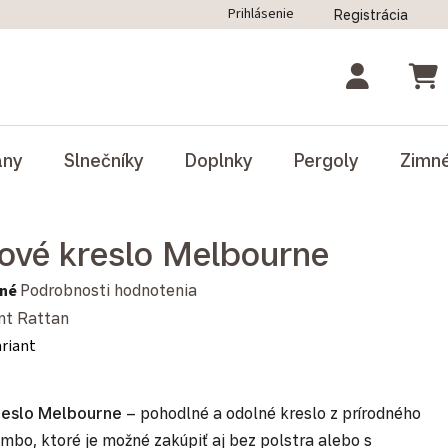
Prihlásenie
Registrácia
ný poriadok
Blog
Odstúpenie od zmluvy
NÁK
ány
Slnečníky
Doplnky
Pergoly
Zimn
ové kreslo Melbourne
notenie produktu je 0,0 z 5 hviezdičiek.
né
Podrobnosti hodnotenia
nt Rattan
ariant
reslo Melbourne
– pohodlné a odolné kreslo z prírodného
bo, ktoré je možné zakúpiť aj bez polstra alebo s