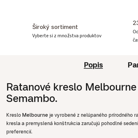
2
Široký sortiment
Od
Vyberte si z množstva produktov
č
Popis
Pa
Ratanové kreslo Melbourne 
Semambo.
Kreslo
Melbourne
je vyrobené z nelúpaného prírodného r
kresla a premyslená konštrukcia zaručujú pohodlné sedenie
preferencií.