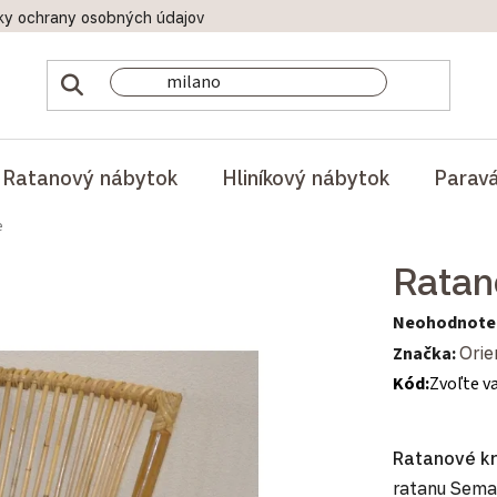
ky ochrany osobných údajov
Doprava a platby
Reklamač
Ratanový nábytok
Hliníkový nábytok
Parav
e
Ratan
Priemerné hod
Neohodnote
Značka:
Orie
Kód:
Zvoľte v
Ratanové k
ratanu Semam