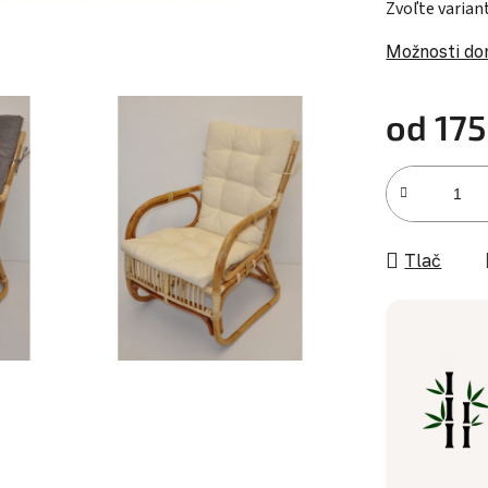
Zvoľte varian
Možnosti do
od
175
Jednotková c
Tlač