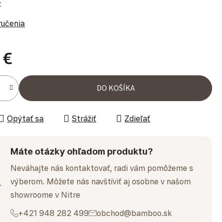
t
ručenia
 €
ena:
DO KOŠÍKA
Opýtať sa
Strážiť
Zdieľať
Máte otázky ohľadom produktu?
Neváhajte nás kontaktovať, radi vám pomôžeme s
výberom. Môžete nás navštíviť aj osobne v našom
showroome v Nitre
+421 948 282 499
obchod@bamboo.sk