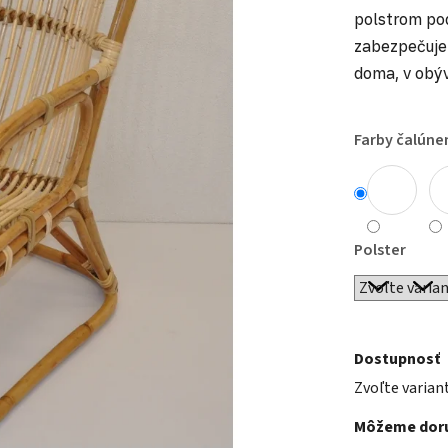
polstrom pod
zabezpečuje 
doma, v obýv
Farby čalúne
Polster
Dostupnosť
Zvoľte varian
Môžeme doru