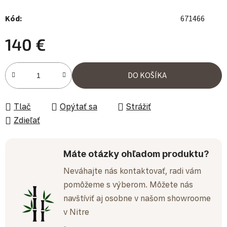
Kód:
671466
140 €
Jednotková cena:
DO KOŠÍKA
Tlač
Opýtať sa
Strážiť
Zdieľať
Máte otázky ohľadom produktu?
Neváhajte nás kontaktovať, radi vám
pomôžeme s výberom. Môžete nás
navštíviť aj osobne v našom showroome
v Nitre