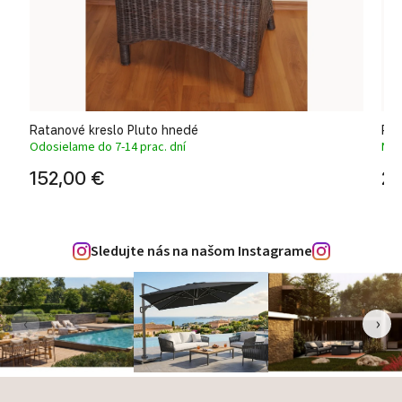
Ratanové kreslo Pluto hnedé
Rat
Odosielame do 7-14 prac. dní
Na 
152,00 €
26
Sledujte nás na našom Instagrame
‹
›
Zápätie