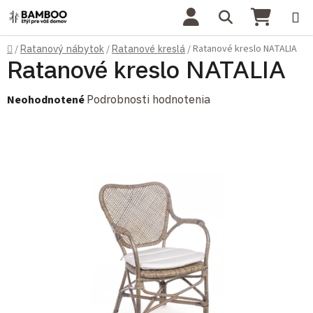
Prejsť na obsah
Hľadať
NÁKU
Domov
Ratanové kreslo NATALIA
/
Ratanový nábytok
/
Ratanové kreslá
/
Ratanové kreslo NATALIA
Priemerné hodnotenie produktu je 0,0 z 5 hviezdičiek.
Neohodnotené
Podrobnosti hodnotenia