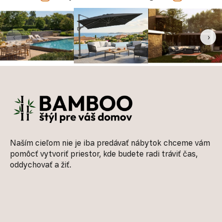
‹
›
Zápätie
Naším cieľom nie je iba predávať nábytok chceme vám
pomôcť vytvoriť priestor, kde budete radi tráviť čas,
oddychovať a žiť.