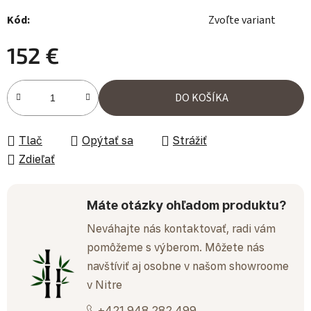
Kód:
Zvoľte variant
152 €
Jednotková cena:
DO KOŠÍKA
Tlač
Opýtať sa
Strážiť
Zdieľať
Máte otázky ohľadom produktu?
Neváhajte nás kontaktovať, radi vám
pomôžeme s výberom. Môžete nás
navštíviť aj osobne v našom showroome
v Nitre
+421 948 282 499