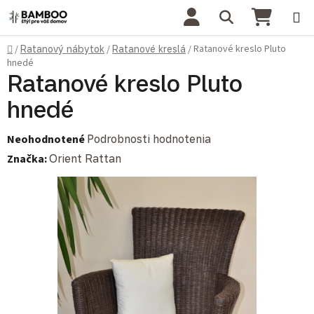
Prejsť na obsah
Hľadať
NÁKU
Domov
Ratanové kreslo Pluto
/
Ratanový nábytok
/
Ratanové kreslá
/
hnedé
Ratanové kreslo Pluto
hnedé
Priemerné hodnotenie produktu je 0,0 z 5 hviezdičiek.
Neohodnotené
Podrobnosti hodnotenia
Značka:
Orient Rattan