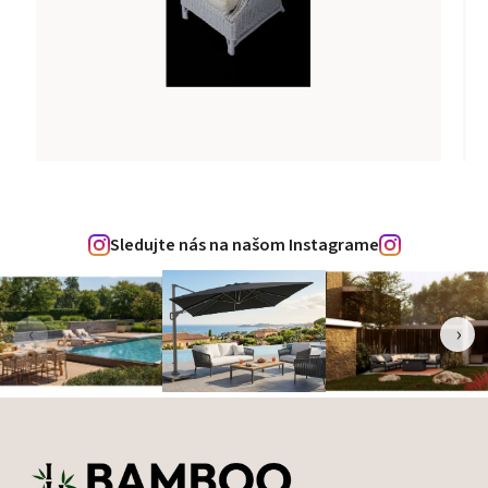
Sledujte nás na našom Instagrame
‹
›
Zápätie