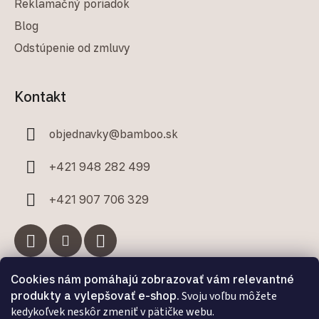
Reklamačný poriadok
Blog
Odstúpenie od zmluvy
Kontakt
objednavky
@
bamboo.sk
+421 948 282 499
+421 907 706 329
Cookies nám pomáhajú zobrazovať vám relevantné
Facebook
produkty a vylepšovať e-shop.
Svoju voľbu môžete
kedykoľvek neskôr zmeniť v pätičke webu.