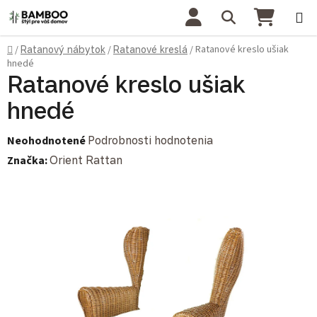
Prejsť na obsah
Hľadať
NÁKU
Domov
Ratanové kreslo ušiak
/
Ratanový nábytok
/
Ratanové kreslá
/
hnedé
Ratanové kreslo ušiak
hnedé
Priemerné hodnotenie produktu je 0,0 z 5 hviezdičiek.
Neohodnotené
Podrobnosti hodnotenia
Značka:
Orient Rattan