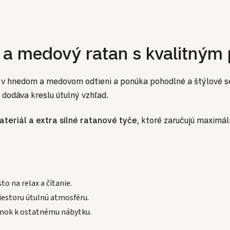
a medový ratan s kvalitným 
 v hnedom a medovom odtieni a ponúka pohodlné a štýlové sed
 dodáva kreslu útulný vzhľad.
teriál a extra silné ratanové tyče
, ktoré zaručujú maximá
o na relax a čítanie.
riestoru útulnú atmosféru.
lnok k ostatnému nábytku.