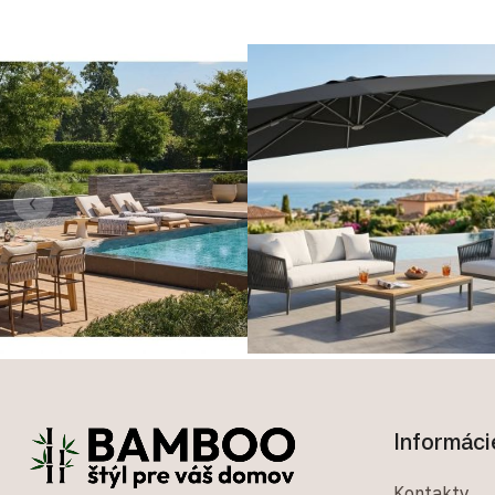
‹
Zápätie
Informáci
Kontakty