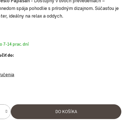
reslo Papasan
- Dostupný v dvoch prevedeniach –
nedom spája pohodlie s prírodným dizajnom. Súčasťou je
ster, ideálny na relax a oddych.
 7-14 prac. dní
čiť do:
ručenia
ena:
DO KOŠÍKA