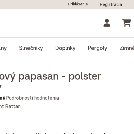
Prihlásenie
Registrácia
ný poriadok
Blog
Odstúpenie od zmluvy
NÁK
ány
Slnečníky
Doplnky
Pergoly
Zimn
ový papasan - polster
y
notenie produktu je 0,0 z 5 hviezdičiek.
né
Podrobnosti hodnotenia
nt Rattan