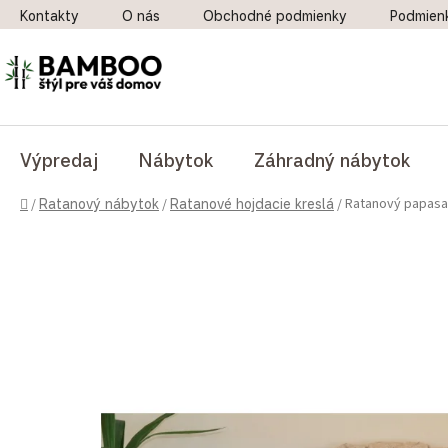
Prejsť na obsah
Kontakty
O nás
Obchodné podmienky
Podmien
Výpredaj
Nábytok
Záhradný nábytok
Domov
Ratanový papasan
/
Ratanový nábytok
/
Ratanové hojdacie kreslá
/