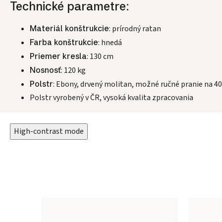
Technické parametre:
Materiál konštrukcie
: prírodný ratan
Farba konštrukcie
: hnedá
Priemer kresla
: 130 cm
Nosnosť
: 120 kg
Polstr
: Ebony, drvený molitan, možné ručné pranie na 40
Polstr vyrobený v ČR, vysoká kvalita zpracovania
High-contrast mode