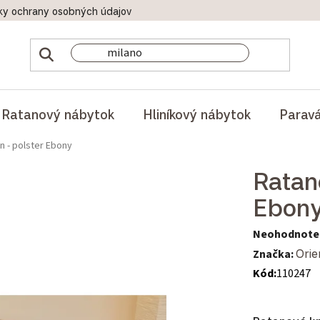
ky ochrany osobných údajov
Doprava a platby
Reklamač
Ratanový nábytok
Hliníkový nábytok
Parav
 - polster Ebony
Ratan
Ebon
Priemerné hod
Neohodnote
Značka:
Orie
Kód:
110247