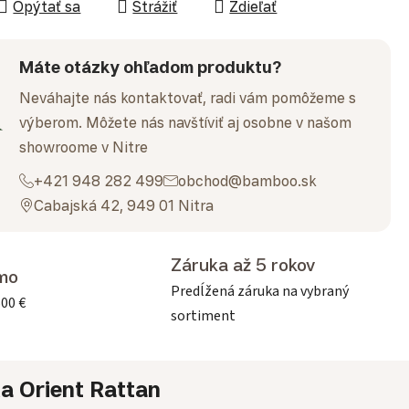
Opýtať sa
Strážiť
Zdieľať
Máte otázky ohľadom produktu?
Neváhajte nás kontaktovať, radi vám pomôžeme s
výberom. Môžete nás navštíviť aj osobne v našom
showroome v Nitre
+421 948 282 499
obchod@bamboo.sk
Cabajská 42, 949 01 Nitra
Záruka až 5 rokov
mo
Predĺžená záruka na vybraný
500 €
sortiment
ka
Orient Rattan