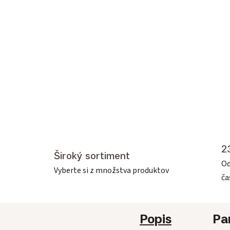
2
Široký sortiment
Od
Vyberte si z množstva produktov
č
Popis
Pa