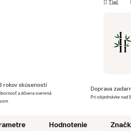
Tlač
3 rokov skúseností
Doprava zadar
bornosť a dôvera overená
Pri objednávke nad 
asom
rametre
Hodnotenie
Znač