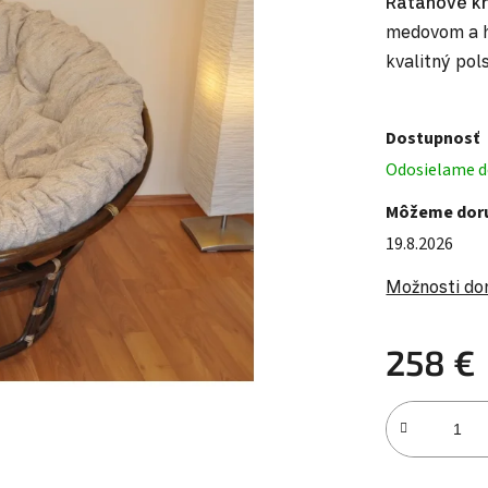
Ratanové k
medovom a h
kvalitný pol
Dostupnosť
Odosielame do
Môžeme doru
19.8.2026
Možnosti do
258 €
Jednotková c