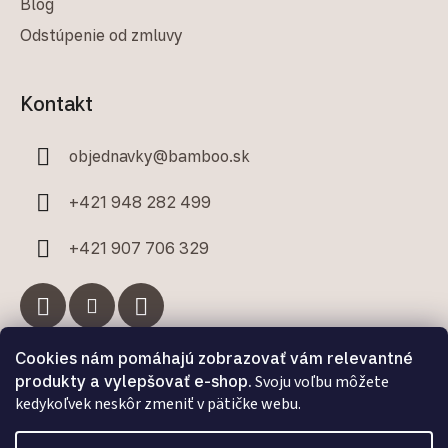
Blog
Odstúpenie od zmluvy
Kontakt
objednavky
@
bamboo.sk
+421 948 282 499
+421 907 706 329
Cookies nám pomáhajú zobrazovať vám relevantné
Facebook
produkty a vylepšovať e-shop.
Svoju voľbu môžete
kedykoľvek neskôr zmeniť v pätičke webu.