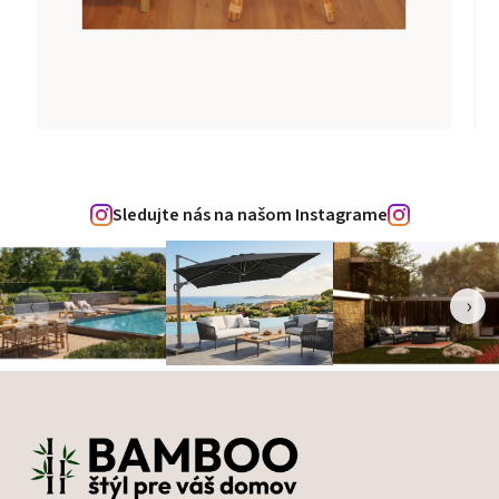
Sledujte nás na našom Instagrame
‹
›
Zápätie