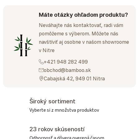
Máte otázky ohľadom produktu?
Neváhajte nás kontaktovať, radi vám
pomôžeme s výberom. Môžete nás
navštíviť aj osobne v našom showroome
v Nitre
+421 948 282 499
obchod@bamboo.sk
Cabajská 42, 949 01 Nitra
Široký sortiment
Vyberte si z množstva produktov
23 rokov skúseností
Odbornosť a dôvera overená časom