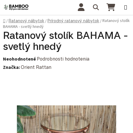
Prejsť na obsah
Hľadať
NÁKU
Domov
Ratanový stolík
/
Ratanový nábytok
/
Prírodný ratanový nábytok
/
BAHAMA - svetlý hnedý
Ratanový stolík BAHAMA -
svetlý hnedý
Priemerné hodnotenie produktu je 0,0 z 5 hviezdičiek.
Neohodnotené
Podrobnosti hodnotenia
Značka:
Orient Rattan