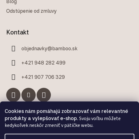
Blog
Odstúpenie od zmluvy
Kontakt
objednavky
@
bamboo.sk
+421 948 282 499
+421 907 706 329
Cookies nám pomáhajú zobrazovať vám relevantné
Facebook
produkty a vylepšovať e-shop.
Svoju voľbu môžete
kedykoľvek neskôr zmeniť v pätičke webu.