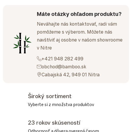
Máte otázky ohľadom produktu?
Neváhajte nás kontaktovať, radi vám
pomôžeme s výberom. Môžete nás
navštíviť aj osobne v našom showroome
v Nitre
+421 948 282 499
obchod@bamboo.sk
Cabajská 42, 949 01 Nitra
Široký sortiment
Vyberte si z množstva produktov
23 rokov skúseností
Odbornosť a dôvera overená časom