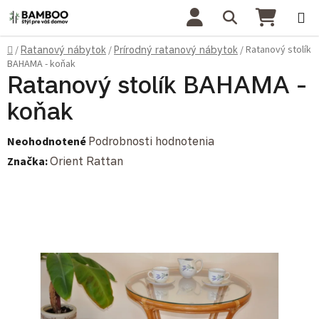
Prejsť na obsah
Hľadať
NÁKU
Domov
Ratanový stolík
/
Ratanový nábytok
/
Prírodný ratanový nábytok
/
BAHAMA - koňak
Ratanový stolík BAHAMA -
koňak
Priemerné hodnotenie produktu je 0,0 z 5 hviezdičiek.
Neohodnotené
Podrobnosti hodnotenia
Značka:
Orient Rattan