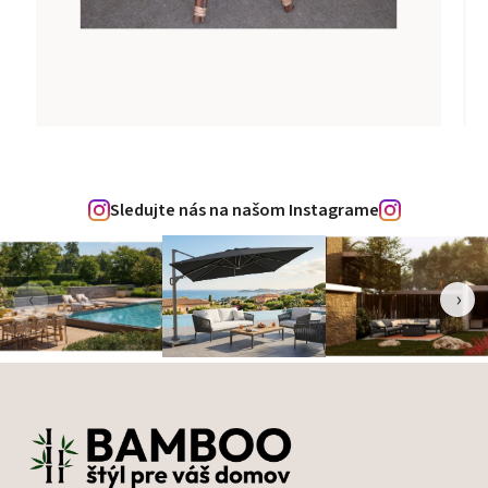
Sledujte nás na našom Instagrame
‹
›
Zápätie