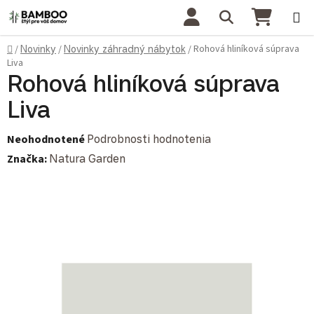
Prejsť na obsah
Hľadať
NÁKU
Domov
Rohová hliníková súprava
/
Novinky
/
Novinky záhradný nábytok
/
Liva
Rohová hliníková súprava
Liva
Priemerné hodnotenie produktu je 0,0 z 5 hviezdičiek.
Neohodnotené
Podrobnosti hodnotenia
Značka:
Natura Garden