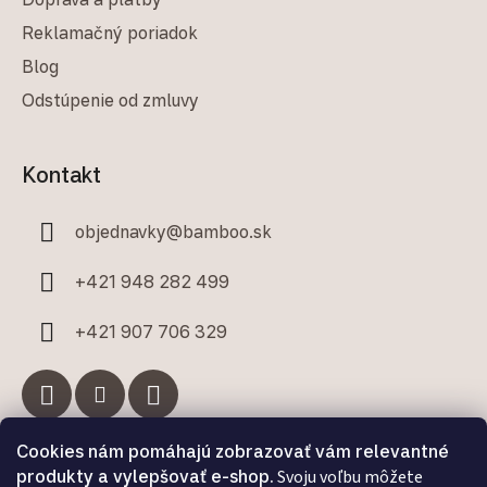
Reklamačný poriadok
Blog
Odstúpenie od zmluvy
Kontakt
objednavky
@
bamboo.sk
+421 948 282 499
+421 907 706 329
Cookies nám pomáhajú zobrazovať vám relevantné
Facebook
produkty a vylepšovať e-shop.
Svoju voľbu môžete