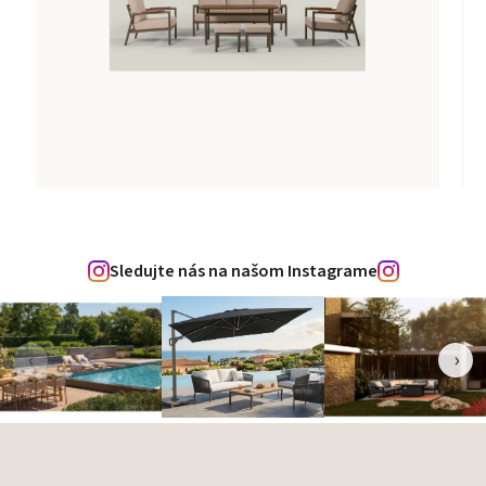
Sledujte nás na našom Instagrame
‹
›
Zápätie