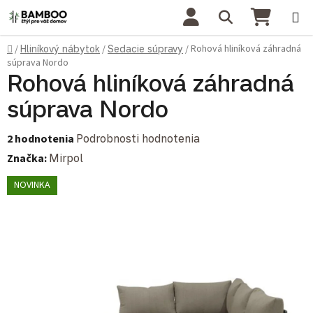
Prejsť na obsah
Hľadať
NÁKU
Domov
Rohová hliníková záhradná
/
Hliníkový nábytok
/
Sedacie súpravy
/
súprava Nordo
Rohová hliníková záhradná
súprava Nordo
Priemerné hodnotenie produktu je 4,5 z 5 hviezdičiek.
2 hodnotenia
Podrobnosti hodnotenia
Značka:
Mirpol
NOVINKA