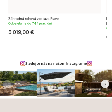
Záhradná rohová zostava Fiave
Lux
Odosielame do 7-14 prac. dní
bie
Odo
5 019,00 €
6 
Sledujte nás na našom Instagrame
‹
›
Zápätie