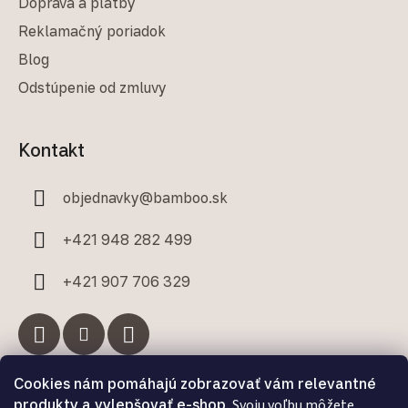
Doprava a platby
Reklamačný poriadok
Blog
Odstúpenie od zmluvy
Kontakt
objednavky
@
bamboo.sk
+421 948 282 499
+421 907 706 329
Cookies nám pomáhajú zobrazovať vám relevantné
Facebook
produkty a vylepšovať e-shop.
Svoju voľbu môžete