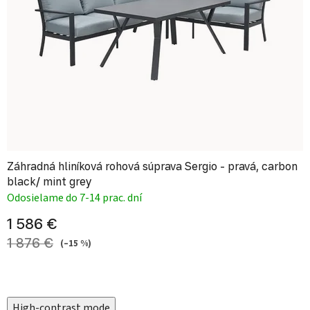
Záhradná hliníková rohová súprava Sergio - pravá, carbon
black/ mint grey
Odosielame do 7-14 prac. dní
1 586 €
1 876 €
(–15 %)
High-contrast mode