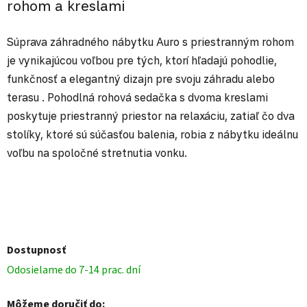
rohom a kreslami
Súprava záhradného nábytku Auro s priestranným rohom
je vynikajúcou voľbou pre tých, ktorí hľadajú pohodlie,
funkčnosť a elegantný dizajn pre svoju záhradu alebo
terasu . Pohodlná rohová sedačka s dvoma kreslami
poskytuje priestranný priestor na relaxáciu, zatiaľ čo dva
stolíky, ktoré sú súčasťou balenia, robia z nábytku ideálnu
voľbu na spoločné stretnutia vonku.
Dostupnosť
Odosielame do 7-14 prac. dní
Môžeme doručiť do: