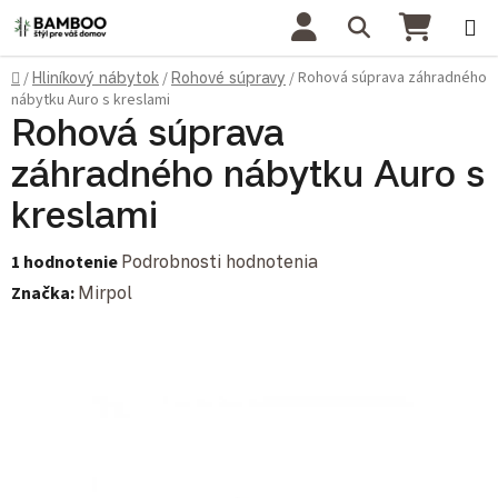
Prejsť na obsah
Hľadať
NÁKU
Domov
Rohová súprava záhradného
/
Hliníkový nábytok
/
Rohové súpravy
/
nábytku Auro s kreslami
Rohová súprava
záhradného nábytku Auro s
kreslami
Priemerné hodnotenie produktu je 5,0 z 5 hviezdičiek.
1 hodnotenie
Podrobnosti hodnotenia
Značka:
Mirpol