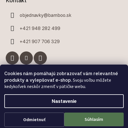
Kontakt
objednavky
@
bamboo.sk
+421 948 282 499
+421 907 706 329
Cookies nám pomáhajú zobrazovať vám relevantné
Facebook
produkty a vylepšovať e-shop.
Svoju voľbu môžete
kedykoľvek neskôr zmeniť v pätičke webu.
Nastavenie
Vytvoril Shoptet Premium
a
Adatelier
Súhlasím
Odmietnuť
Copyright 2026
Bamboo.sk
. Všetky práva vyhradené.
Upraviť nastavenie cookies