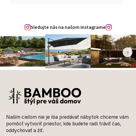
Sledujte nás na našom Instagrame
‹
›
Zápätie
Naším cieľom nie je iba predávať nábytok chceme vám
pomôcť vytvoriť priestor, kde budete radi tráviť čas,
oddychovať a žiť.