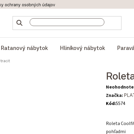
ky ochrany osobných údajov
Doprava a platby
Reklamač
Ratanový nábytok
Hliníkový nábytok
Parav
tracit
Roleta
Priemerné hod
Neohodnote
Značka:
PLA
Kód:
5574
Roleta Coolfi
pohľadmi