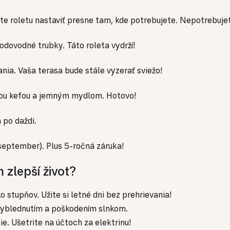
te roletu nastaviť presne tam, kde potrebujete. Nepotrebujet
odovodné trubky. Táto roleta vydrží!
nia. Vaša terasa bude stále vyzerať sviežo!
kou kefou a jemným mydlom. Hotovo!
 po daždi.
september). Plus 5-ročná záruka!
 zlepší život?
ko stupňov. Užite si letné dni bez prehrievania!
vyblednutím a poškodením slnkom.
e. Ušetrite na účtoch za elektrinu!