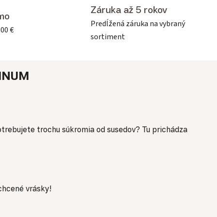
Záruka až 5 rokov
mo
Predĺžená záruka na vybraný
500 €
sortiment
INUM
k potrebujete trochu súkromia od susedov? Tu prichádza
chcené vrásky!