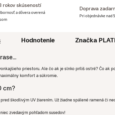
3 rokov skúseností
Doprava zadar
bornosť a dôvera overená
Pri objednávke nad 
asom
s
Hodnotenie
Značka
PLAT
ase...
o vonkajšieho priestoru. Ale čo ak je slnko príliš ostré? Čo a
 maximálny komfort a súkromie.
50 cm?
 pred škodlivým UV žiarením. Už žiadne spálené ramená či ne
 Koniec zvedavým pohľadom susedov!