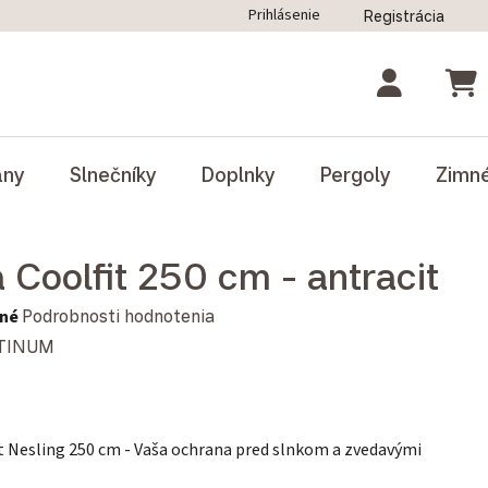
Prihlásenie
Registrácia
ný poriadok
Blog
Odstúpenie od zmluvy
NÁK
ány
Slnečníky
Doplnky
Pergoly
Zimn
 Coolfit 250 cm - antracit
notenie produktu je 0,0 z 5 hviezdičiek.
né
Podrobnosti hodnotenia
TINUM
t Nesling 250 cm - Vaša ochrana pred slnkom a zvedavými