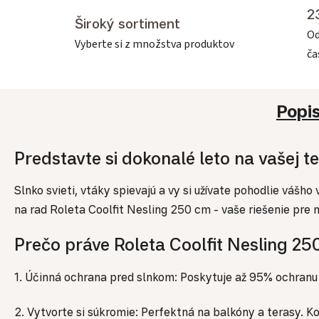
2
Široký sortiment
Od
Vyberte si z množstva produktov
č
Popi
Predstavte si dokonalé leto na vašej ter
Slnko svieti, vtáky spievajú a vy si užívate pohodlie vášh
na rad Roleta Coolfit Nesling 250 cm - vaše riešenie pre
Prečo práve Roleta Coolfit Nesling 2
1. Účinná ochrana pred slnkom: Poskytuje až 95% ochranu
2. Vytvorte si súkromie: Perfektná na balkóny a terasy.