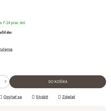
 7-14 prac. dní
čiť do:
ručenia
ena:
DO KOŠÍKA
Opýtať sa
Strážiť
Zdieľať