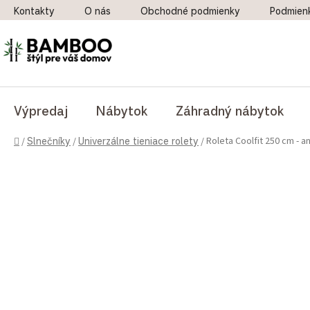
Prejsť na obsah
Kontakty
O nás
Obchodné podmienky
Podmien
Výpredaj
Nábytok
Záhradný nábytok
Domov
Roleta Coolfit 250 cm - an
/
Slnečníky
/
Univerzálne tieniace rolety
/