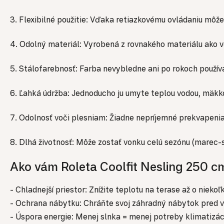
3. Flexibilné použitie: Vďaka retiazkovému ovládaniu môže
4. Odolný materiál: Vyrobená z rovnakého materiálu ako v
5. Stálofarebnosť: Farba nevybledne ani po rokoch používa
6. Ľahká údržba: Jednoducho ju umyte teplou vodou, mäk
7. Odolnosť voči plesniam: Žiadne nepríjemné prekvapenia
8. Dlhá životnosť: Môže zostať vonku celú sezónu (marec-
Ako vám Roleta Coolfit Nesling 250 cm
- Chladnejší priestor: Znížite teplotu na terase až o niekoľ
- Ochrana nábytku: Chráňte svoj záhradný nábytok pred 
- Úspora energie: Menej slnka = menej potreby klimatizáci