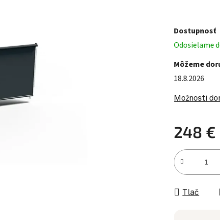
Dostupnosť
Odosielame do
Môžeme doru
18.8.2026
Možnosti do
248 €
Jednotková c
Tlač