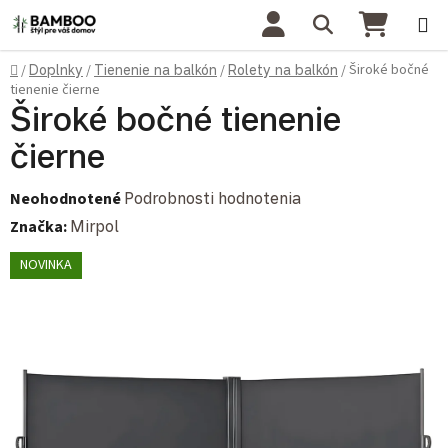
Prejsť na obsah
Hľadať
NÁKU
Domov
Široké bočné
/
Doplnky
/
Tienenie na balkón
/
Rolety na balkón
/
tienenie čierne
Široké bočné tienenie
čierne
Priemerné hodnotenie produktu je 0,0 z 5 hviezdičiek.
Neohodnotené
Podrobnosti hodnotenia
Značka:
Mirpol
NOVINKA