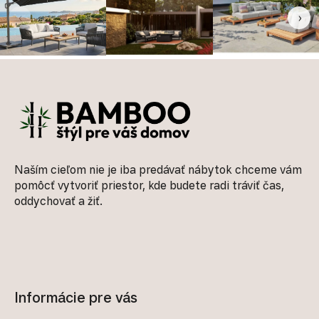
‹
›
Zápätie
Naším cieľom nie je iba predávať nábytok chceme vám
pomôcť vytvoriť priestor, kde budete radi tráviť čas,
oddychovať a žiť.
Informácie pre vás