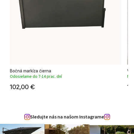
Bočná markíza čierna
Ver
Odosielame do 7-14 prac. dní
Na 
102,00 €
11
Sledujte nás na našom Instagrame