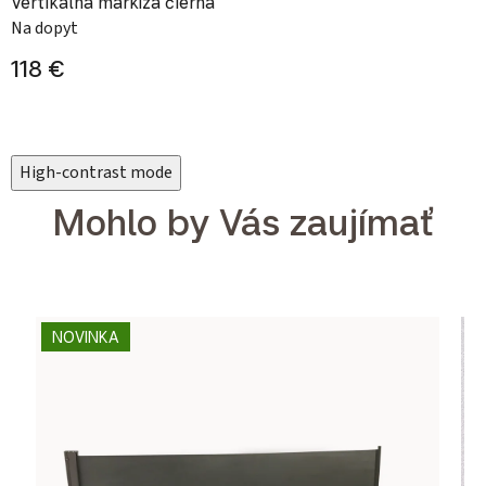
Vertikálna markíza čierna
Na dopyt
118 €
High-contrast mode
Mohlo by Vás zaujímať
NOVINKA