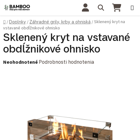
Prejsť na obsah
Hľadať
NÁKU
Domov
Sklenený kryt na
/
Doplnky
/
Záhradné grily, krby a ohniská
/
vstavané obdĺžnikové ohnisko
Sklenený kryt na vstavané
obdĺžnikové ohnisko
Priemerné hodnotenie produktu je 0,0 z 5 hviezdičiek.
Neohodnotené
Podrobnosti hodnotenia