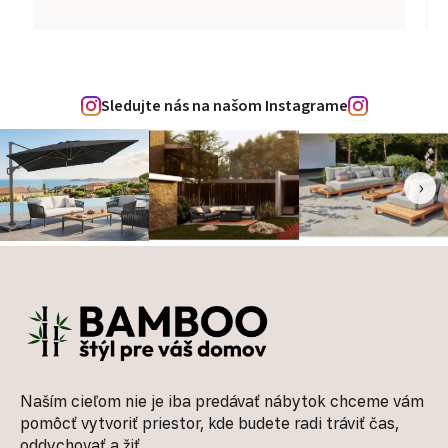
Sledujte nás na našom Instagrame
‹
›
Zápätie
Naším cieľom nie je iba predávať nábytok chceme vám
pomôcť vytvoriť priestor, kde budete radi tráviť čas,
oddychovať a žiť.