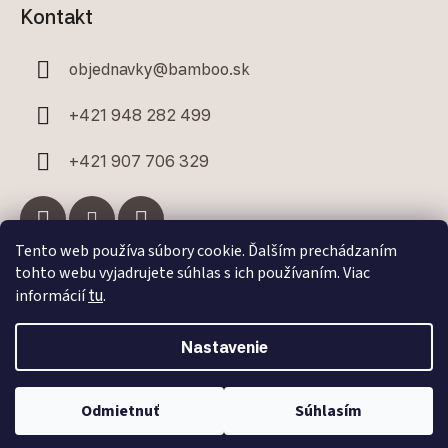
Kontakt
objednavky
@
bamboo.sk
+421 948 282 499
+421 907 706 329
Tento web používa súbory cookie. Ďalším prechádzaním
tohto webu vyjadrujete súhlas s ich používaním. Viac
Facebook
informácií
tu
.
Nastavenie
Odmietnuť
Súhlasím
Vytvoril Shoptet Premium
a
Adatelier
Copyright 2026
Bamboo.sk
. Všetky práva vyhradené.