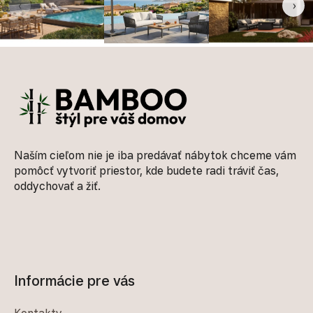
‹
›
Zápätie
Naším cieľom nie je iba predávať nábytok chceme vám
pomôcť vytvoriť priestor, kde budete radi tráviť čas,
oddychovať a žiť.
Informácie pre vás
Kontakty