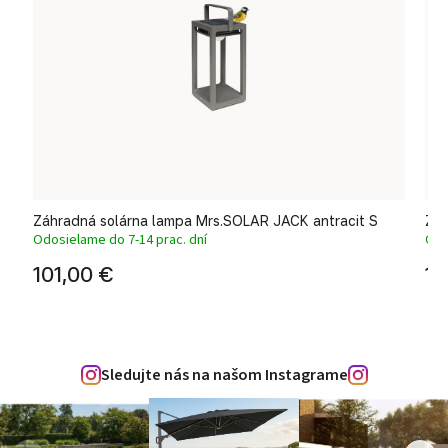
Záhradná solárna lampa Mrs.SOLAR JACK antracit S
Záh
Odosielame do 7-14 prac. dní
Odo
101,00 €
10
Sledujte nás na našom Instagrame