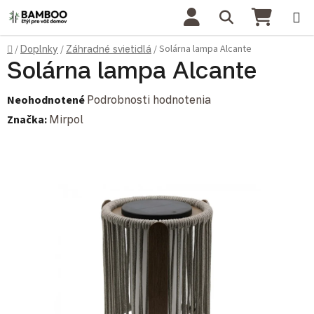
Prejsť na obsah
Hľadať
NÁKU
Domov
Solárna lampa Alcante
/
Doplnky
/
Záhradné svietidlá
/
Solárna lampa Alcante
Priemerné hodnotenie produktu je 0,0 z 5 hviezdičiek.
Neohodnotené
Podrobnosti hodnotenia
Značka:
Mirpol