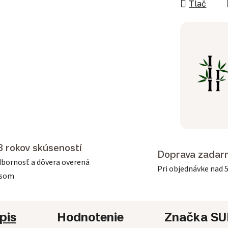
Tlač
3 rokov skúseností
Doprava zadar
bornosť a dôvera overená
Pri objednávke nad 
asom
pis
Hodnotenie
Značka
SU