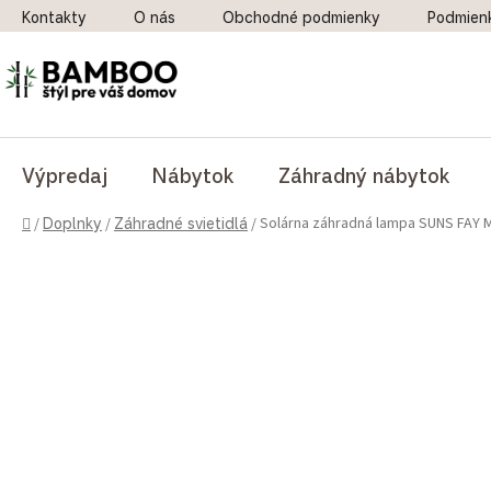
Prejsť na obsah
Kontakty
O nás
Obchodné podmienky
Podmien
Výpredaj
Nábytok
Záhradný nábytok
Domov
Solárna záhradná lampa SUNS FAY 
/
Doplnky
/
Záhradné svietidlá
/