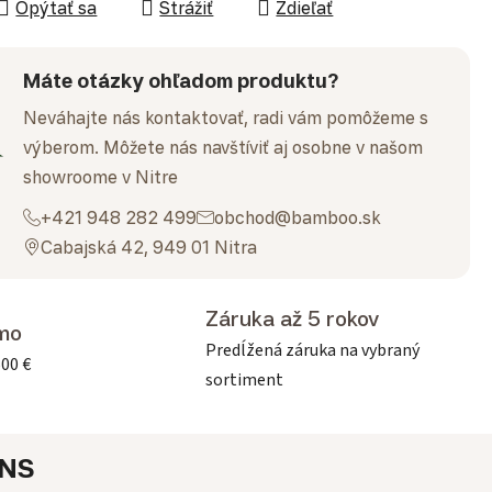
Opýtať sa
Strážiť
Zdieľať
Máte otázky ohľadom produktu?
Neváhajte nás kontaktovať, radi vám pomôžeme s
výberom. Môžete nás navštíviť aj osobne v našom
showroome v Nitre
+421 948 282 499
obchod@bamboo.sk
Cabajská 42, 949 01 Nitra
Záruka až 5 rokov
mo
Predĺžená záruka na vybraný
500 €
sortiment
NS