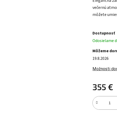
Elegantná zá
večernú atmos
môžete umies
Dostupnosť
Odosielame do
Môžeme doru
19.8.2026
Možnosti do
355 €
Jednotková c