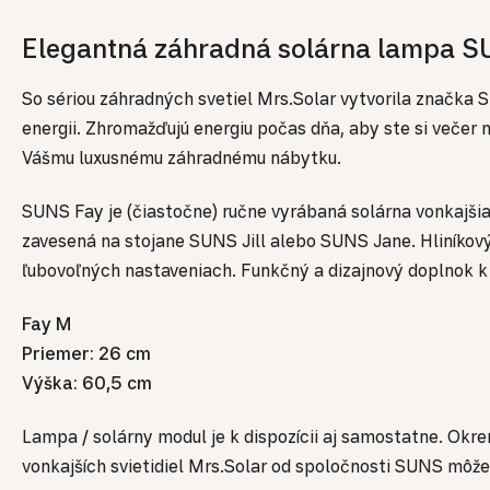
Elegantná záhradná solárna lampa S
So sériou záhradných svetiel Mrs.Solar vytvorila značka
energii. Zhromažďujú energiu počas dňa, aby ste si veče
Vášmu luxusnému záhradnému nábytku.
SUNS Fay je (čiastočne) ručne vyrábaná solárna vonkajši
zavesená na stojane SUNS Jill alebo SUNS Jane. Hliníkový
ľubovoľných nastaveniach. Funkčný a dizajnový doplnok 
Fay M
Priemer: 26 cm
Výška: 60,5 cm
Lampa / solárny modul je k dispozícii aj samostatne. Okr
vonkajších svietidiel Mrs.Solar od spoločnosti SUNS môže