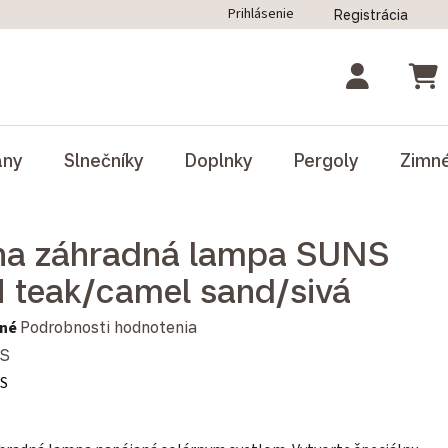
Prihlásenie
Registrácia
ný poriadok
Blog
Odstúpenie od zmluvy
NÁK
ány
Slnečníky
Doplnky
Pergoly
Zimn
na záhradná lampa SUNS
 teak/camel sand/sivá
notenie produktu je 0,0 z 5 hviezdičiek.
né
Podrobnosti hodnotenia
S
SS