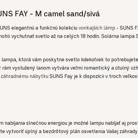
UNS FAY - M camel sand/sivá
 SUNS elegantnú a funkčnú kolekciu
vonkajších lámp
- SUNS FA
r mohli vychutnať svetlo až na celých 18 hodín. Solárna la
a lampa, ktorá vám poskytne svetlo kdekoľvek to potrebuje
 rám vystužený lanom vytvára veľmi romantický a útulný vzhľa
k
záhradnému nábytku
SUNS Fay je k dispozícii v troch veľkos
em nabíjania slnečnou energiou je možné lampu nabíjať aj p
te vytvoriť úplný a bezdrôtový plán osvetlenia Vašej záhrady