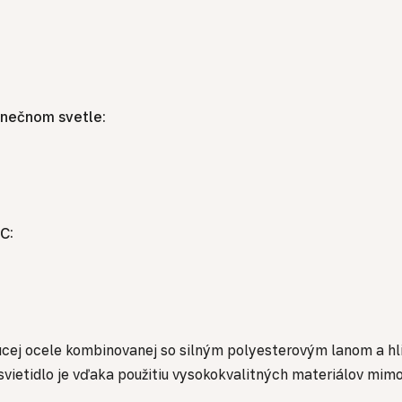
lnečnom svetle:
C:
úcej ocele kombinovanej so silným polyesterovým lanom a hli
ie svietidlo je vďaka použitiu vysokokvalitných materiálov m