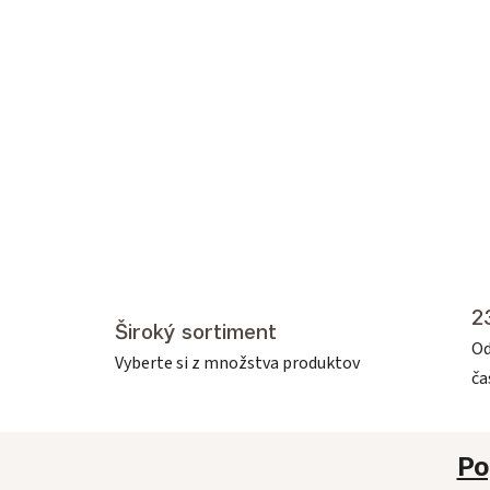
2
Široký sortiment
Od
Vyberte si z množstva produktov
č
Po