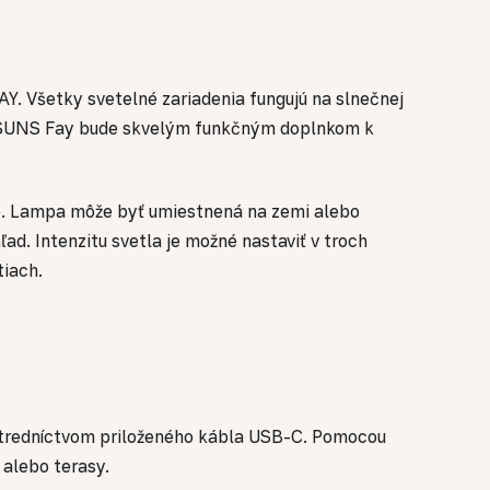
Y. Všetky svetelné zariadenia fungujú na slnečnej
mpa SUNS Fay bude skvelým funkčným doplnkom k
te. Lampa môže byť umiestnená na zemi alebo
d. Intenzitu svetla je možné nastaviť v troch
tiach.
rostredníctvom priloženého kábla USB-C. Pomocou
 alebo terasy.