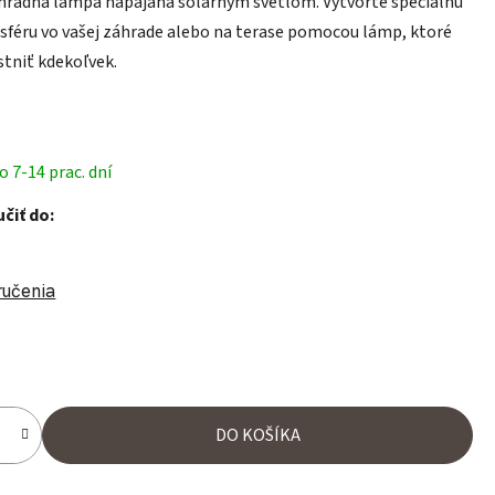
hradná lampa napájaná solárnym svetlom. Vytvorte špeciálnu
féru vo vašej záhrade alebo na terase pomocou lámp, ktoré
tniť kdekoľvek.
 7-14 prac. dní
čiť do:
ručenia
ena:
DO KOŠÍKA