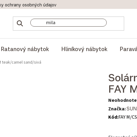
ky ochrany osobných údajov
Doprava a platby
Reklamač
Ratanový nábytok
Hliníkový nábytok
Parav
M teak/camel sand/sivá
Solár
FAY M
Priemerné hod
Neohodnote
Značka:
SUN
Kód:
FAY M/C