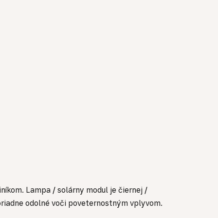
níkom. Lampa / solárny modul je čiernej /
imoriadne odolné voči poveternostným vplyvom.