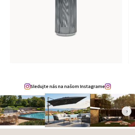
Sledujte nás na našom Instagrame
‹
›
Zápätie