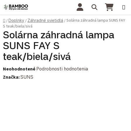
Prejsť na obsah
Hľadať
NÁKU
Domov
Solárna záhradná lampa SUNS FAY
/
Doplnky
/
Záhradné svietidlá
/
S teak/biela/sivá
Solárna záhradná lampa
SUNS FAY S
teak/biela/sivá
Priemerné hodnotenie produktu je 0,0 z 5 hviezdičiek.
Neohodnotené
Podrobnosti hodnotenia
Značka:
SUNS