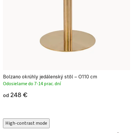
Bolzano okrúhly jedálenský stôl – O110 cm
Odosielame do 7-14 prac. dní
248 €
od
High-contrast mode