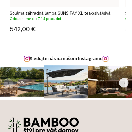
XL
Solárna záhradná lampa SUNS FAY XL teak/sivá/sivá
Sol
Odosielame do 7-14 prac. dní
Odo
542,00 €
54
Sledujte nás na našom Instagrame
‹
›
Zápätie