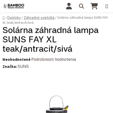
Prejsť na obsah
Hľadať
NÁKU
Domov
Solárna záhradná lampa SUNS FAY
/
Doplnky
/
Záhradné svietidlá
/
XL teak/antracit/sivá
Solárna záhradná lampa
SUNS FAY XL
teak/antracit/sivá
Priemerné hodnotenie produktu je 0,0 z 5 hviezdičiek.
Neohodnotené
Podrobnosti hodnotenia
Značka:
SUNS