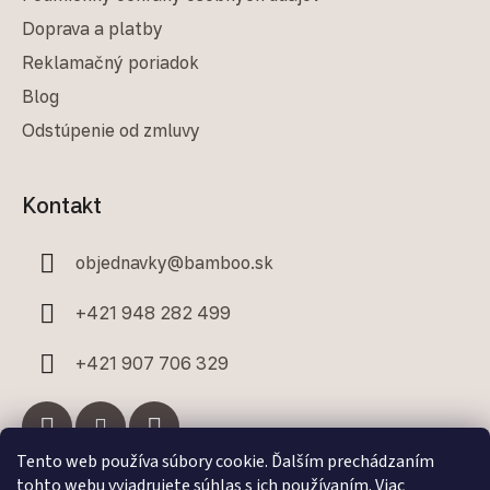
Doprava a platby
Reklamačný poriadok
Blog
Odstúpenie od zmluvy
Kontakt
objednavky
@
bamboo.sk
+421 948 282 499
+421 907 706 329
Tento web používa súbory cookie. Ďalším prechádzaním
tohto webu vyjadrujete súhlas s ich používaním. Viac