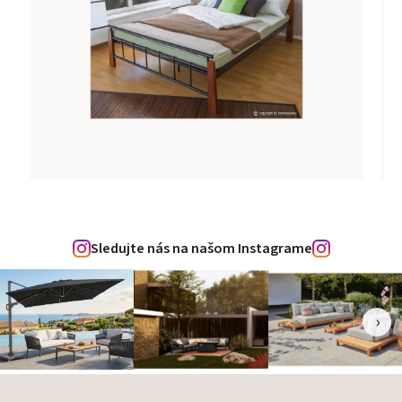
Sledujte nás na našom Instagrame
‹
›
Zápätie