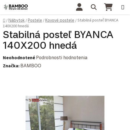
Prejsť na obsah
Hľadať
NÁKU
Domov
Stabilná posteľ BYANCA
/
Nábytok
/
Postele
/
Kovové postele
/
140X200 hnedá
Stabilná posteľ BYANCA
140X200 hnedá
Priemerné hodnotenie produktu je 0,0 z 5 hviezdičiek.
Neohodnotené
Podrobnosti hodnotenia
Značka:
BAMBOO