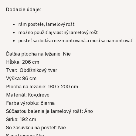
Dodacie údaje:
rám postele, lamelový rošt
možno použiť aj vlastný lamelový rošt
posteľ sa dodáva nezmontovaná a musí sa namontovať
Ďalšia plocha na ležanie: Nie
Hĺbka: 206 cm
Tvar: Obdĺžnikový tvar
Výška: 96 cm
Plocha na ležanie: 180 x 200 cm
Materiál: Kov,drevo
Farba výrobku: čierna
Súčasťou balenia je lamelový rošt: Áno
Šírka: 192 cm
So zásuvkou na posteľ: Nie
S matracom: Nie