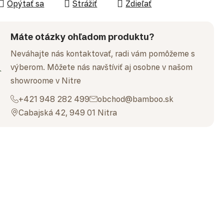
Opýtať sa
Strážiť
Zdieľať
Máte otázky ohľadom produktu?
Neváhajte nás kontaktovať, radi vám pomôžeme s
výberom. Môžete nás navštíviť aj osobne v našom
showroome v Nitre
+421 948 282 499
obchod@bamboo.sk
Cabajská 42, 949 01 Nitra