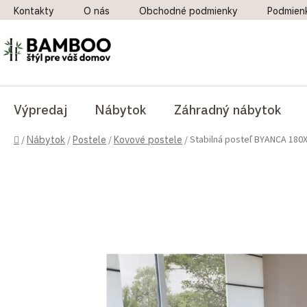
Prejsť na obsah
Kontakty
O nás
Obchodné podmienky
Podmien
Výpredaj
Nábytok
Záhradný nábytok
Domov
Stabilná posteľ BYANCA 180X
/
Nábytok
/
Postele
/
Kovové postele
/