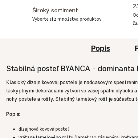
2
Široký sortiment
Od
Vyberte si z množstva produktov
č
Popis
Stabilná posteľ BYANCA - dominanta 
Klasický dizajn kovovej postele je nadčasovým spestrením 
láskyplnými dekoráciami vytvorí vo vašej spálni idylickú
nohy postele a rošty. Stabilný lamelový rošt je súčasťou 
Popis:
dizajnová kovová posteľ
vrátane lamelového roštu (lamely so zásuvnými krytkam