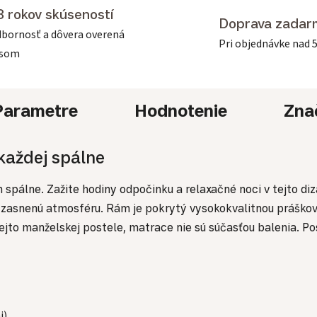
3 rokov skúseností
Doprava zadar
bornosť a dôvera overená
Pri objednávke nad 
asom
Parametre
Hodnotenie
Zna
každej spálne
spálne. Zažite hodiny odpočinku a relaxačné noci v tejto diz
 a zasnenú atmosféru. Rám je pokrytý vysokokvalitnou práškov
tejto manželskej postele, matrace nie sú súčasťou balenia. 
i)