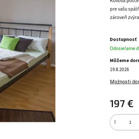
Kovová posteľ
pre vašu spál
zároveň zvýra
Dostupnosť
Odosielame do
Môžeme doru
19.8.2026
Možnosti do
197 €
Jednotková c