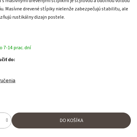
 s masívnymi drevenými stĺpikmi je štýlovou a odolnou voľbou
ňu. Masívne drevené stĺpiky nielenže zabezpečujú stabilitu, ale
zňujú rustikálny dizajn postele.
 7-14 prac. dní
čiť do:
ručenia
ena:
DO KOŠÍKA