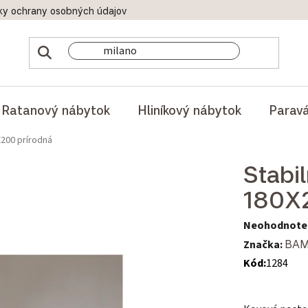
ky ochrany osobných údajov
Doprava a platby
Reklamač
Ratanový nábytok
Hliníkový nábytok
Parav
200 prírodná
Stabi
180X2
Priemerné hod
Neohodnote
Značka:
BA
Kód:
1284