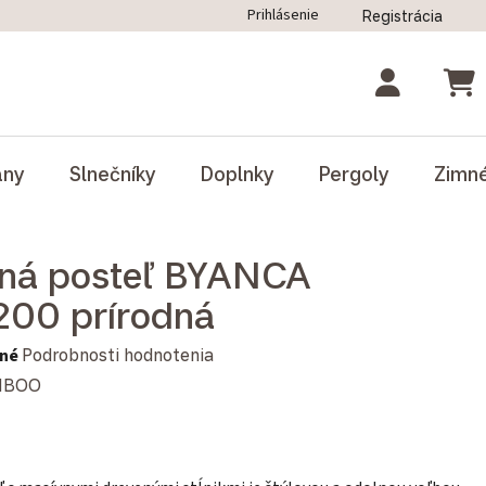
Prihlásenie
Registrácia
ný poriadok
Blog
Odstúpenie od zmluvy
NÁK
ány
Slnečníky
Doplnky
Pergoly
Zimn
lná posteľ BYANCA
00 prírodná
notenie produktu je 0,0 z 5 hviezdičiek.
né
Podrobnosti hodnotenia
MBOO