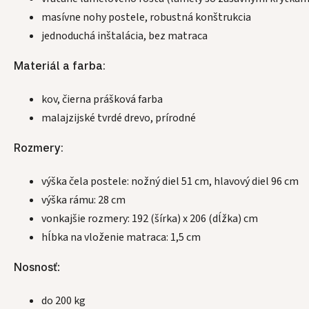
masívne nohy postele, robustná konštrukcia
jednoduchá inštalácia, bez matraca
Materiál a farba:
kov, čierna prášková farba
malajzijské tvrdé drevo, prírodné
Rozmery:
výška čela postele: nožný diel 51 cm, hlavový diel 96 cm
výška rámu: 28 cm
vonkajšie rozmery: 192 (šírka) x 206 (dĺžka) cm
hĺbka na vloženie matraca: 1,5 cm
Nosnosť
:
do 200 kg