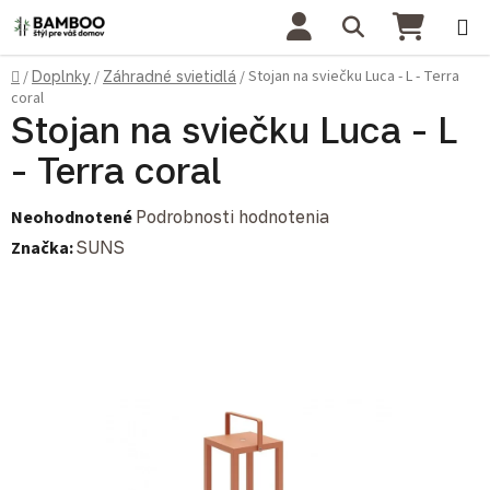
Prejsť na obsah
Hľadať
NÁKU
Domov
Stojan na sviečku Luca - L - Terra
/
Doplnky
/
Záhradné svietidlá
/
coral
Stojan na sviečku Luca - L
- Terra coral
Priemerné hodnotenie produktu je 0,0 z 5 hviezdičiek.
Neohodnotené
Podrobnosti hodnotenia
Značka:
SUNS