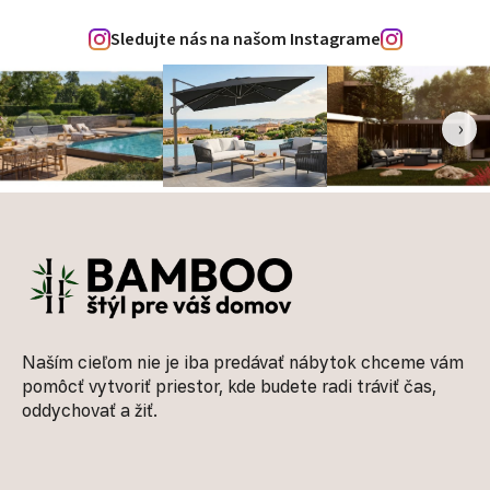
Sledujte nás na našom Instagrame
‹
›
Zápätie
Naším cieľom nie je iba predávať nábytok chceme vám
pomôcť vytvoriť priestor, kde budete radi tráviť čas,
oddychovať a žiť.