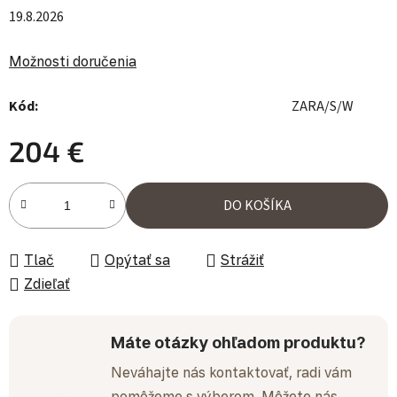
19.8.2026
Možnosti doručenia
Kód:
ZARA/S/W
204 €
Jednotková cena:
DO KOŠÍKA
Tlač
Opýtať sa
Strážiť
Zdieľať
Máte otázky ohľadom produktu?
Neváhajte nás kontaktovať, radi vám
pomôžeme s výberom. Môžete nás