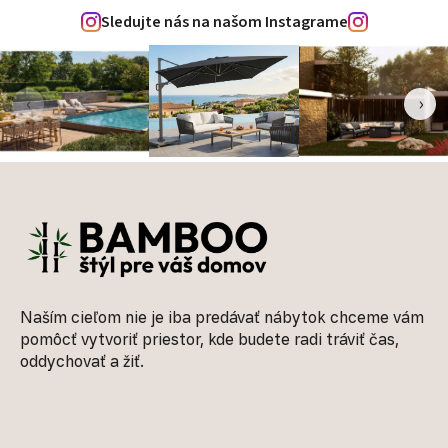
Sledujte nás na našom Instagrame
‹
›
Zápätie
Naším cieľom nie je iba predávať nábytok chceme vám
pomôcť vytvoriť priestor, kde budete radi tráviť čas,
oddychovať a žiť.