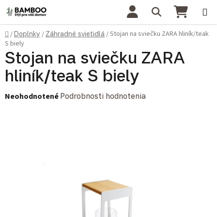
Prejsť na obsah
Hľadať
NÁKU
Domov
Stojan na sviečku ZARA hliník/teak
/
Doplnky
/
Záhradné svietidlá
/
S biely
Stojan na sviečku ZARA
hliník/teak S biely
Priemerné hodnotenie produktu je 0,0 z 5 hviezdičiek.
Neohodnotené
Podrobnosti hodnotenia