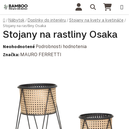
Prejsť na obsah
Hľadať
NÁKU
Domov
/
Nábytok
/
Doplnky do interiéru
/
Stojany na kvety a kvetináče
/
Stojany na rastliny Osaka
Stojany na rastliny Osaka
Priemerné hodnotenie produktu je 0,0 z 5 hviezdičiek.
Neohodnotené
Podrobnosti hodnotenia
Značka:
MAURO FERRETTI