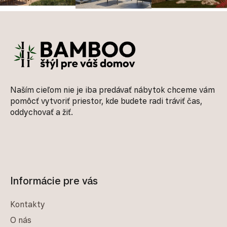
Zápätie
Naším cieľom nie je iba predávať nábytok chceme vám
pomôcť vytvoriť priestor, kde budete radi tráviť čas,
oddychovať a žiť.
Informácie pre vás
Kontakty
O nás