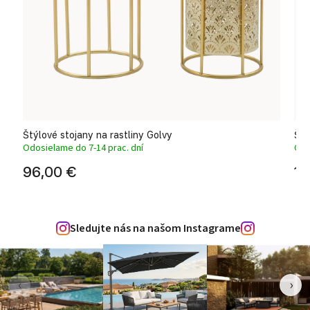
Štýlové stojany na rastliny Golvy
Špi
Odosielame do 7-14 prac. dní
Odo
96,00 €
10
Sledujte nás na našom Instagrame
‹
›