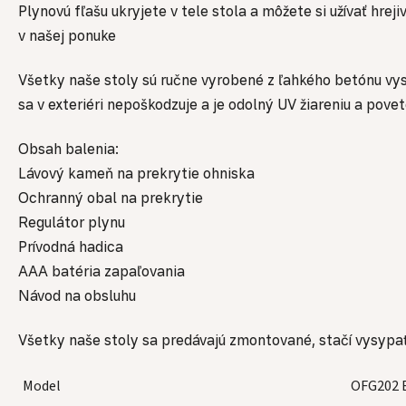
Plynovú fľašu ukryjete v tele stola a môžete si užívať hrej
v našej ponuke
Všetky naše stoly sú ručne vyrobené z ľahkého betónu vys
sa v exteriéri nepoškodzuje a je odolný UV žiareniu a pov
Obsah balenia:
Lávový kameň na prekrytie ohniska
Ochranný obal na prekrytie
Regulátor plynu
Prívodná hadica
AAA batéria zapaľovania
Návod na obsluhu
Všetky naše stoly sa predávajú zmontované, stačí vysypať 
Model
OFG202