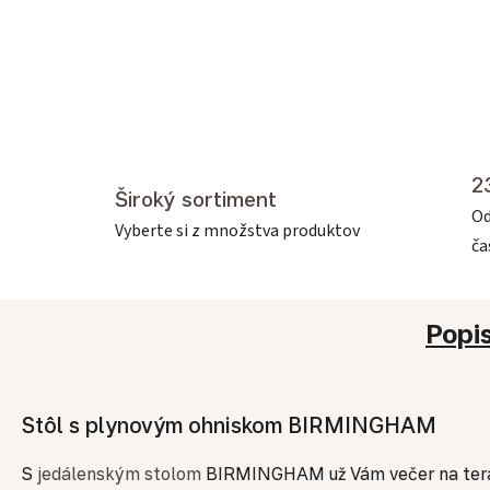
2
Široký sortiment
Od
Vyberte si z množstva produktov
č
Popi
Stôl s plynovým ohniskom BIRMINGHAM
S
jedálenským stolom
BIRMINGHAM už Vám večer na terase