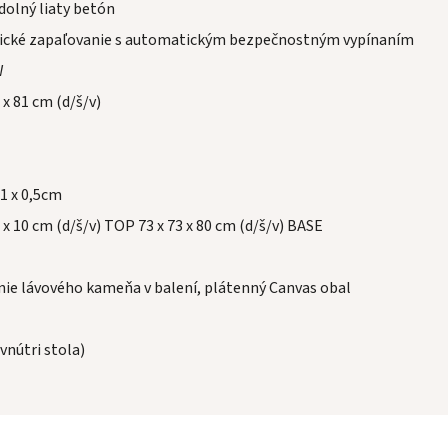
dolný liaty betón
ické zapaľovanie s automatickým bezpečnostným vypínaním
W
 x 81 cm (d/š/v)
,1 x 0,5cm
 x 10 cm (d/š/v) TOP 73 x 73 x 80 cm (d/š/v) BASE
nie lávového kameňa v balení, plátenný Canvas obal
vnútri stola)