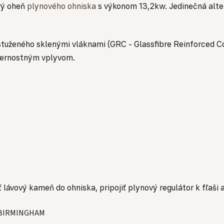
ivý oheň
plynového ohniska
s výkonom 13,2kw. Jedinečná alte
tuženého sklenými vláknami (GRC - Glassfibre Reinforced Con
eternostným vplyvom.
lávový kameň do ohniska, pripojiť plynový regulátor k fľaši a
 BIRMINGHAM