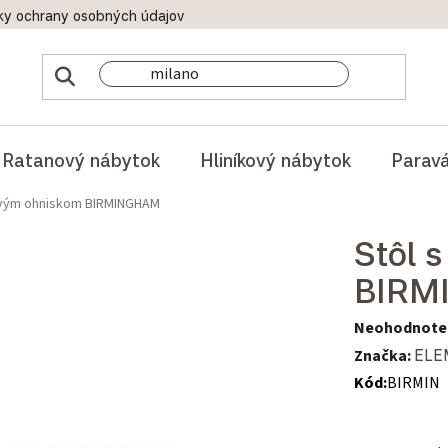
ky ochrany osobných údajov
Doprava a platby
Reklamač
Ratanový nábytok
Hliníkový nábytok
Parav
ovým ohniskom BIRMINGHAM
Stôl 
BIRM
Priemerné hod
Neohodnote
Značka:
ELE
Kód:
BIRMIN