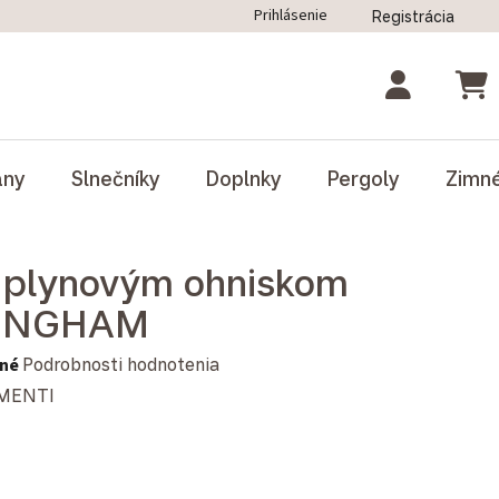
Prihlásenie
Registrácia
ný poriadok
Blog
Odstúpenie od zmluvy
NÁK
ány
Slnečníky
Doplnky
Pergoly
Zimn
s plynovým ohniskom
INGHAM
notenie produktu je 0,0 z 5 hviezdičiek.
né
Podrobnosti hodnotenia
MENTI