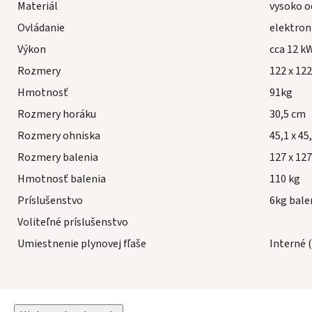
Materiál
vysoko o
Ovládanie
elektron
Výkon
cca 12 k
Rozmery
122 x 122
Hmotnosť
91kg
Rozmery horáku
30,5 cm
Rozmery ohniska
45,1 x 45
Rozmery balenia
127 x 127
Hmotnosť balenia
110 kg
Príslušenstvo
6kg bale
Voliteľné príslušenstvo
Umiestnenie plynovej fľaše
Interné (