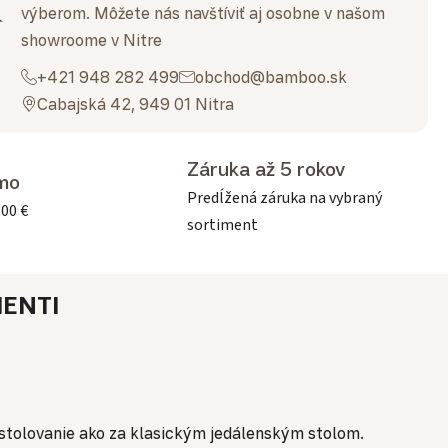
výberom. Môžete nás navštíviť aj osobne v našom
showroome v Nitre
+421 948 282 499
obchod@bamboo.sk
Cabajská 42, 949 01 Nitra
Záruka až 5 rokov
mo
Predĺžená záruka na vybraný
500 €
sortiment
ENTI
stolovanie ako za klasickým jedálenským stolom.