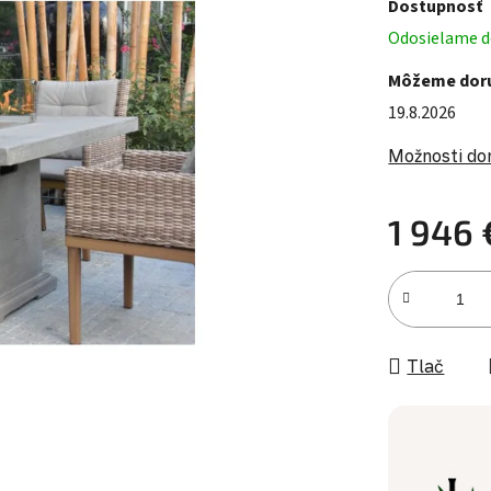
Dostupnosť
Odosielame do
Môžeme doru
19.8.2026
Možnosti do
1 946 
Jednotková c
Tlač