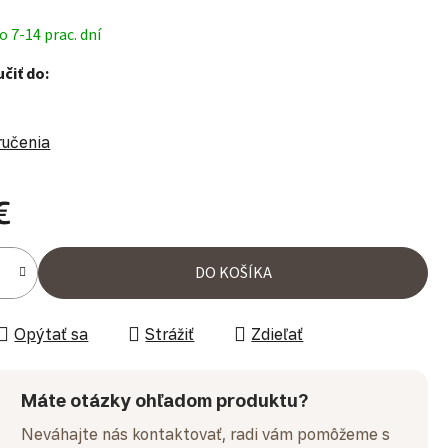
 7-14 prac. dní
čiť do:
ručenia
€
ena:
DO KOŠÍKA
Opýtať sa
Strážiť
Zdieľať
Máte otázky ohľadom produktu?
Neváhajte nás kontaktovať, radi vám pomôžeme s