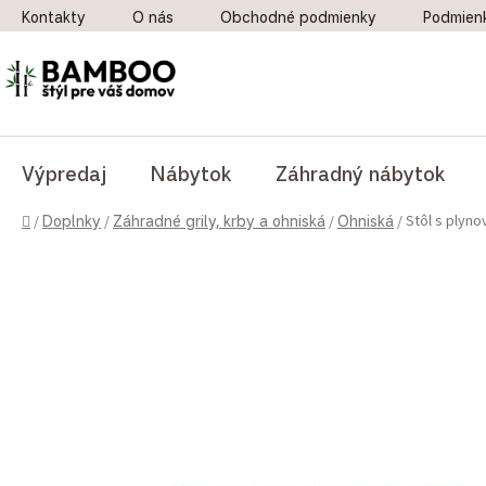
Prejsť na obsah
Kontakty
O nás
Obchodné podmienky
Podmien
Výpredaj
Nábytok
Záhradný nábytok
Domov
Stôl s plyn
/
Doplnky
/
Záhradné grily, krby a ohniská
/
Ohniská
/