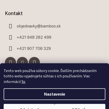
Kontakt
objednavky
@
bamboo.sk
+421 948 282 499
+421 907 706 329
Tento web používa súbory cookie. Ďalším prechádzaním
tohto webu vyjadrujete súhlas s ich používaním. Viac
Facebook
informácií
tu
.
Nastavenie