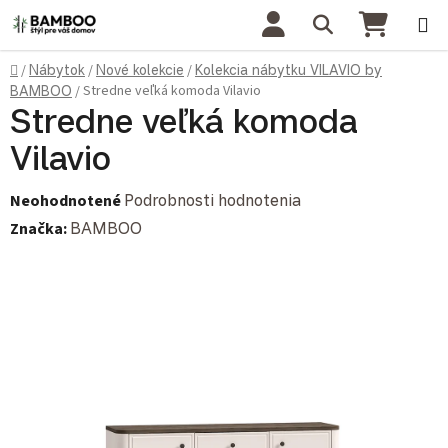
Prejsť na obsah
Hľadať
NÁKU
Domov
/
Nábytok
/
Nové kolekcie
/
Kolekcia nábytku VILAVIO by
Stredne veľká komoda Vilavio
BAMBOO
/
Stredne veľká komoda
Vilavio
Priemerné hodnotenie produktu je 0,0 z 5 hviezdičiek.
Neohodnotené
Podrobnosti hodnotenia
Značka:
BAMBOO