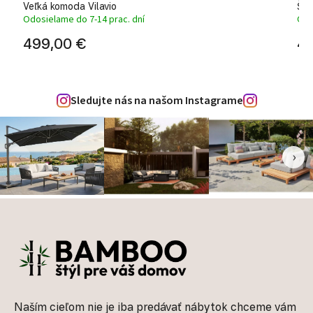
Veľká komoda Vilavio
Štý
Odosielame do 7-14 prac. dní
Odo
499,00 €
43
Sledujte nás na našom Instagrame
‹
›
Zápätie
Naším cieľom nie je iba predávať nábytok chceme vám