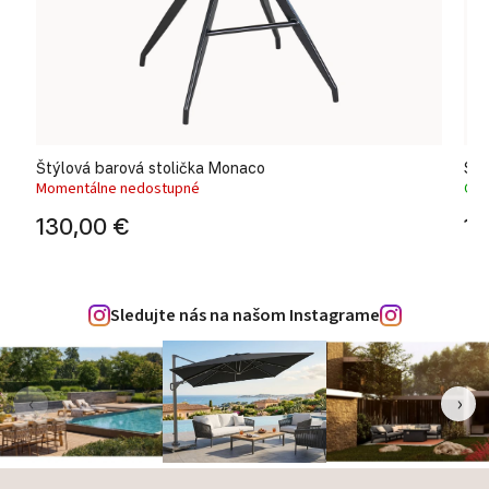
Štýlová barová stolička Monaco
Sto
Momentálne nedostupné
Odo
130,00 €
12
Sledujte nás na našom Instagrame
‹
›
Zápätie