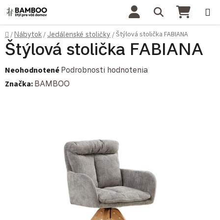
Prejsť na obsah
Hľadať
NÁKU
Domov
Štýlová stolička FABIANA
/
Nábytok
/
Jedálenské stoličky
/
Štýlová stolička FABIANA
Priemerné hodnotenie produktu je 0,0 z 5 hviezdičiek.
Neohodnotené
Podrobnosti hodnotenia
Značka:
BAMBOO