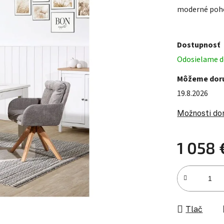
moderné pohod
Dostupnosť
Odosielame do
Môžeme doru
19.8.2026
Možnosti do
1 058 
Jednotková c
Tlač