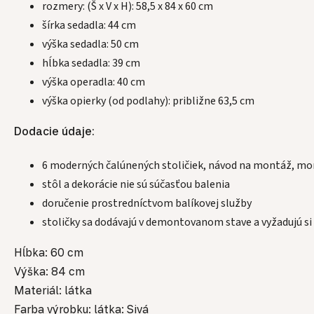
rozmery: (Š x V x H): 58,5 x 84 x 60 cm
šírka sedadla: 44 cm
výška sedadla: 50 cm
hĺbka sedadla: 39 cm
výška operadla: 40 cm
výška opierky (od podlahy): približne 63,5 cm
Dodacie údaje:
6 moderných čalúnených stoličiek, návod na montáž, mo
stôl a dekorácie nie sú súčasťou balenia
doručenie prostredníctvom balíkovej služby
stoličky sa dodávajú v demontovanom stave a vyžadujú s
Hĺbka: 60 cm
Výška: 84 cm
Materiál: látka
Farba výrobku: látka: Sivá