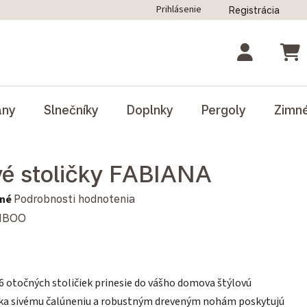
Prihlásenie
Registrácia
ný poriadok
Blog
Odstúpenie od zmluvy
NÁK
ány
Slnečníky
Doplnky
Pergoly
Zimn
vé stoličky FABIANA
notenie produktu je 0,0 z 5 hviezdičiek.
né
Podrobnosti hodnotenia
MBOO
6 otočných stoličiek prinesie do vášho domova štýlovú
aka sivému čalúneniu a robustným dreveným nohám poskytujú