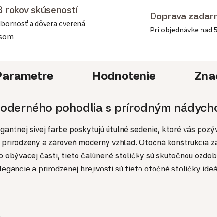
3 rokov skúseností
Doprava zadar
bornosť a dôvera overená
Pri objednávke nad 
asom
Parametre
Hodnotenie
Zna
 moderného pohodlia s prírodným nádyc
antnej sivej farbe poskytujú útulné sedenie, ktoré vás pozý
prirodzený a zároveň moderný vzhľad. Otočná konštrukcia zar
ebo obývacej časti, tieto čalúnené stoličky sú skutočnou ozd
gancie a prirodzenej hrejivosti sú tieto otočné stoličky ideá