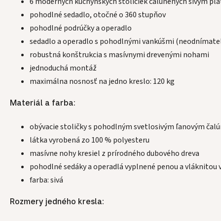
6 moderných kuchynských stoličiek čalúnených sivým p
pohodlné sedadlo, otočné o 360 stupňov
pohodlné podrúčky a operadlo
sedadlo a operadlo s pohodlnými vankúšmi (neodnímate
robustná konštrukcia s masívnymi drevenými nohami
jednoduchá montáž
maximálna nosnosť na jedno kreslo: 120 kg
Materiál a farba:
obývacie stoličky s pohodlným svetlosivým ľanovým čal
látka vyrobená zo 100 % polyesteru
masívne nohy kresiel z prírodného dubového dreva
pohodlné sedáky a operadlá vyplnené penou a vláknitou 
farba: sivá
Rozmery jedného kresla: