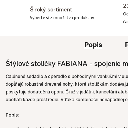
2
Široký sortiment
Od
Vyberte si z množstva produktov
č
Popis
Štýlové stoličky FABIANA - spojenie
Čalúnené sedadlo a operadlo s pohodlnými vankúšmi v eleg
dopĺňajú robustné drevené nohy, ktoré stoličkám dodávajú 
poskytuje dodatočnú oporu. Či už v jedálni, kancelárii al
obohatí každé prostredie. Vďaka kombinácii nenápadnej ele
Popis: