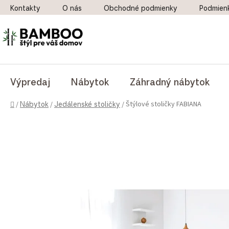
Prejsť na obsah
Kontakty
O nás
Obchodné podmienky
Podmien
Výpredaj
Nábytok
Záhradný nábytok
Domov
Štýlové stoličky FABIANA
/
Nábytok
/
Jedálenské stoličky
/