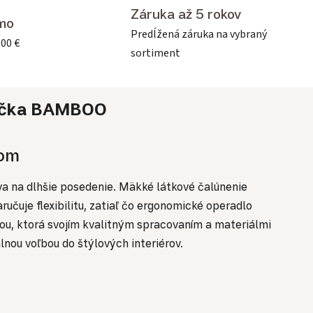
Záruka až 5 rokov
mo
Predĺžená záruka na vybraný
500 €
sortiment
čka
BAMBOO
hom
va na dlhšie posedenie. Mäkké látkové čalúnenie
učuje flexibilitu, zatiaľ čo ergonomické operadlo
obou, ktorá svojím kvalitným spracovaním a materiálmi
lnou voľbou do štýlových interiérov.