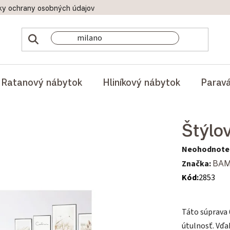
ky ochrany osobných údajov
Doprava a platby
Reklamač
Ratanový nábytok
Hliníkový nábytok
Parav
Štýlo
Priemerné hod
Neohodnote
Značka:
BA
Kód:
2853
Táto súprava 
útulnosť. Vď