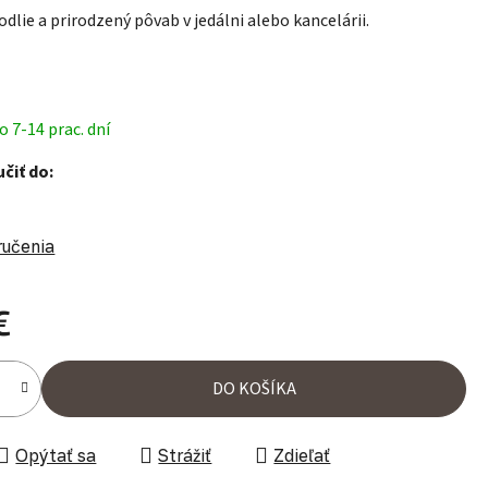
lie a prirodzený pôvab v jedálni alebo kancelárii.
 7-14 prac. dní
čiť do:
ručenia
€
ena:
DO KOŠÍKA
Opýtať sa
Strážiť
Zdieľať