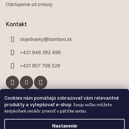
Odstúpenie od zmluvy
Kontakt
objednavky
@
bamboo.sk
+421 948 282 499
+421 907 706 329
Cookies nám pomáhajú zobrazovať vám relevantné
Facebook
produkty a vylepšovať e-shop.
Svoju voľbu môžete
kedykoľvek neskôr zmeniť v pätičke webu.
Nastavenie