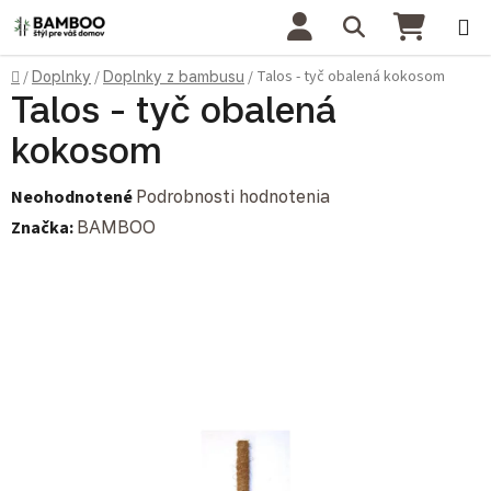
Prejsť na obsah
Hľadať
NÁKU
Domov
Talos - tyč obalená kokosom
/
Doplnky
/
Doplnky z bambusu
/
Talos - tyč obalená
kokosom
Priemerné hodnotenie produktu je 0,0 z 5 hviezdičiek.
Neohodnotené
Podrobnosti hodnotenia
Značka:
BAMBOO