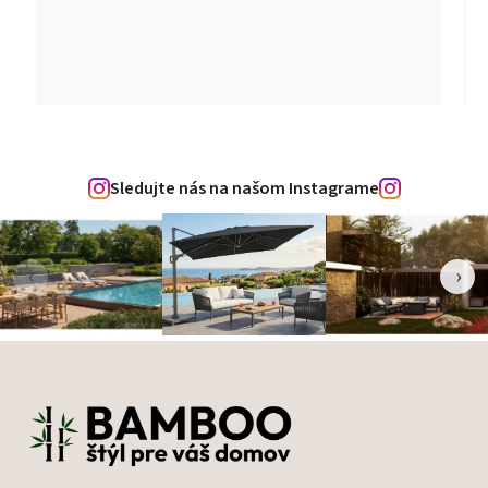
Sledujte nás na našom Instagrame
‹
›
Zápätie