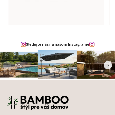
Sledujte nás na našom Instagrame
‹
›
Zápätie