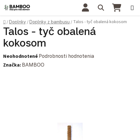
Prejsť na obsah
Hľadať
NÁKU
Domov
Talos - tyč obalená kokosom
/
Doplnky
/
Doplnky z bambusu
/
Talos - tyč obalená
kokosom
Priemerné hodnotenie produktu je 0,0 z 5 hviezdičiek.
Neohodnotené
Podrobnosti hodnotenia
Značka:
BAMBOO