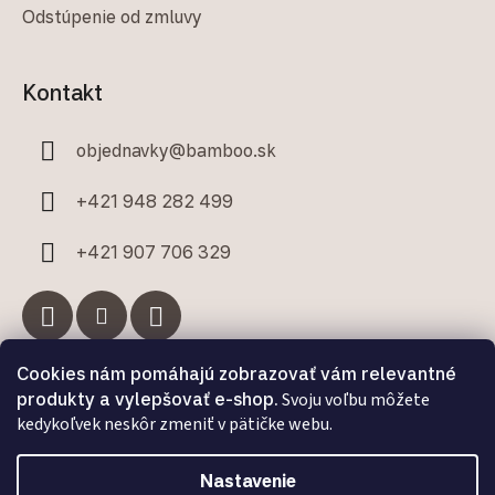
Odstúpenie od zmluvy
Kontakt
objednavky
@
bamboo.sk
+421 948 282 499
+421 907 706 329
Cookies nám pomáhajú zobrazovať vám relevantné
Facebook
produkty a vylepšovať e-shop.
Svoju voľbu môžete
kedykoľvek neskôr zmeniť v pätičke webu.
Nastavenie