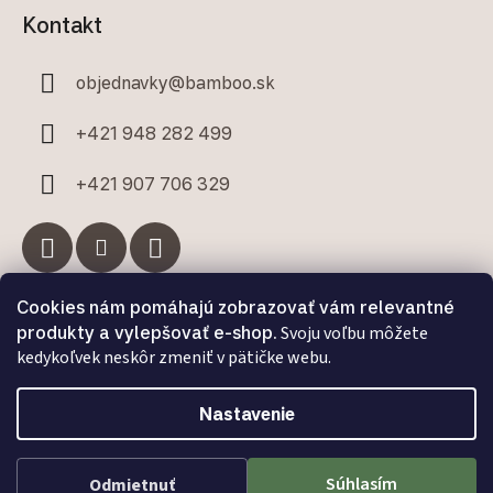
Kontakt
objednavky
@
bamboo.sk
+421 948 282 499
+421 907 706 329
Cookies nám pomáhajú zobrazovať vám relevantné
Facebook
produkty a vylepšovať e-shop.
Svoju voľbu môžete
kedykoľvek neskôr zmeniť v pätičke webu.
Nastavenie
Vytvoril Shoptet Premium
a
Adatelier
Súhlasím
Odmietnuť
Copyright 2026
Bamboo.sk
. Všetky práva vyhradené.