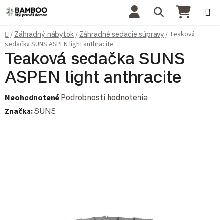
Prejsť na obsah
Hľadať
NÁKU
Domov
Teaková
/
Záhradný nábytok
/
Záhradné sedacie súpravy
/
sedačka SUNS ASPEN light anthracite
Teaková sedačka SUNS
ASPEN light anthracite
Priemerné hodnotenie produktu je 0,0 z 5 hviezdičiek.
Neohodnotené
Podrobnosti hodnotenia
Značka:
SUNS