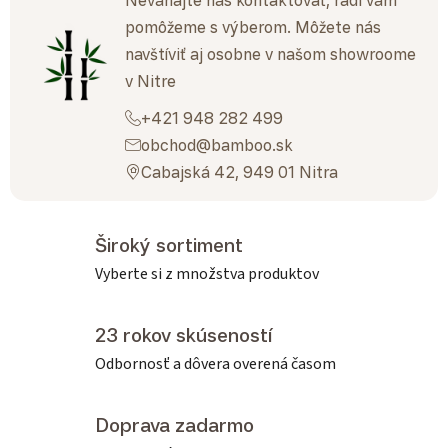
Neváhajte nás kontaktovať, radi vám
pomôžeme s výberom. Môžete nás
navštíviť aj osobne v našom showroome
v Nitre
+421 948 282 499
obchod@bamboo.sk
Cabajská 42, 949 01 Nitra
Široký sortiment
Vyberte si z množstva produktov
23 rokov skúseností
Odbornosť a dôvera overená časom
Doprava zadarmo