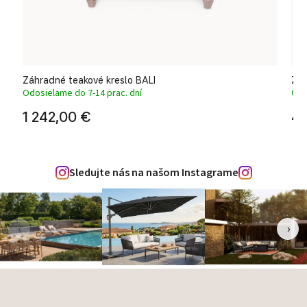
Záhradné teakové kreslo BALI
Záh
Odosielame do 7-14 prac. dní
Odo
1 242,00 €
44
Sledujte nás na našom Instagrame
‹
›
Zápätie