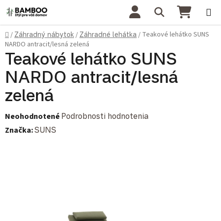
Prejsť na obsah
Hľadať
NÁKU
Domov
Teakové lehátko SUNS
/
Záhradný nábytok
/
Záhradné lehátka
/
NARDO antracit/lesná zelená
Teakové lehátko SUNS
NARDO antracit/lesná
zelená
Priemerné hodnotenie produktu je 0,0 z 5 hviezdičiek.
Neohodnotené
Podrobnosti hodnotenia
Značka:
SUNS