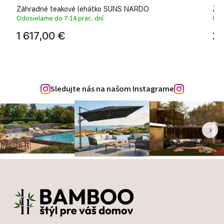
l
Záhradné teakové lehátko SUNS NARDO
Záh
Odosielame do 7-14 prac. dní
Odo
1 617,00 €
2 
Sledujte nás na našom Instagrame
‹
›
Zápätie