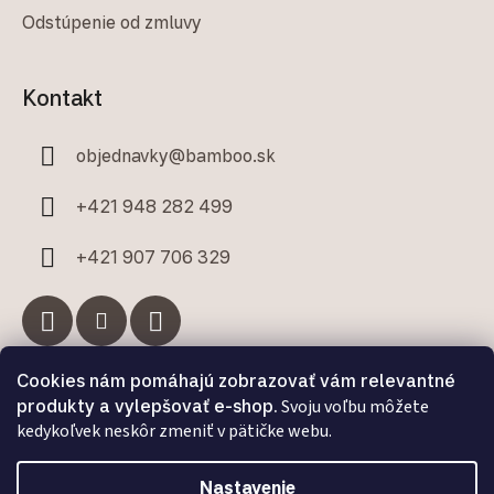
Odstúpenie od zmluvy
Kontakt
objednavky
@
bamboo.sk
+421 948 282 499
+421 907 706 329
Cookies nám pomáhajú zobrazovať vám relevantné
Facebook
produkty a vylepšovať e-shop.
Svoju voľbu môžete
kedykoľvek neskôr zmeniť v pätičke webu.
Nastavenie