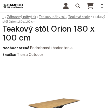
Prejsť na obsah
Hľadať
NÁKU
Domov
Teakový
/
Záhradný nábytok
/
Teakový nábytok
/
Teakové stoly
/
stôl Orion 180 x 100 cm
Teakový stôl Orion 180 x
100 cm
Priemerné hodnotenie produktu je 0,0 z 5 hviezdičiek.
Neohodnotené
Podrobnosti hodnotenia
Značka:
Tierra Outdoor