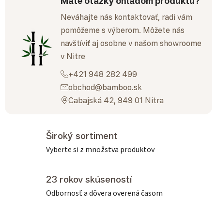
Máte otázky ohľadom produktu?
Neváhajte nás kontaktovať, radi vám
pomôžeme s výberom. Môžete nás
navštíviť aj osobne v našom showroome
v Nitre
+421 948 282 499
obchod@bamboo.sk
Cabajská 42, 949 01 Nitra
Široký sortiment
Vyberte si z množstva produktov
23 rokov skúseností
Odbornosť a dôvera overená časom