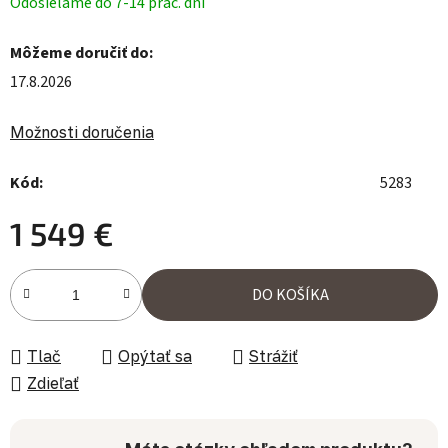
Odosielame do 7-14 prac. dní
Môžeme doručiť do:
17.8.2026
Možnosti doručenia
Kód:
5283
1 549 €
Jednotková cena:
DO KOŠÍKA
Tlač
Opýtať sa
Strážiť
Zdieľať