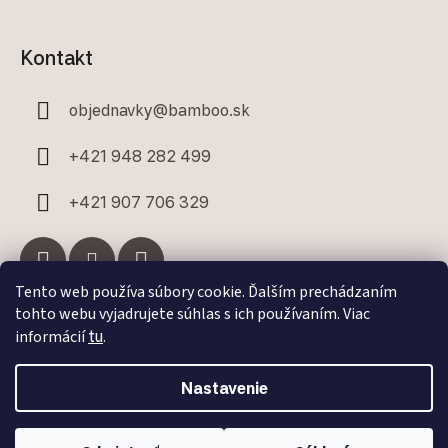
Kontakt
objednavky
@
bamboo.sk
+421 948 282 499
+421 907 706 329
Tento web používa súbory cookie. Ďalším prechádzaním
tohto webu vyjadrujete súhlas s ich používaním. Viac
Facebook
informácií
tu
.
Nastavenie