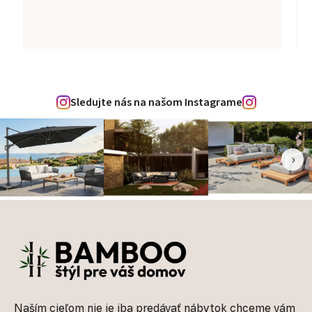
Sledujte nás na našom Instagrame
‹
›
Zápätie
Naším cieľom nie je iba predávať nábytok chceme vám