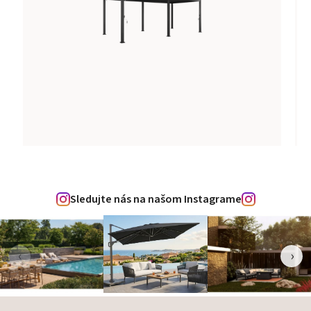
Sledujte nás na našom Instagrame
‹
›
Zápätie