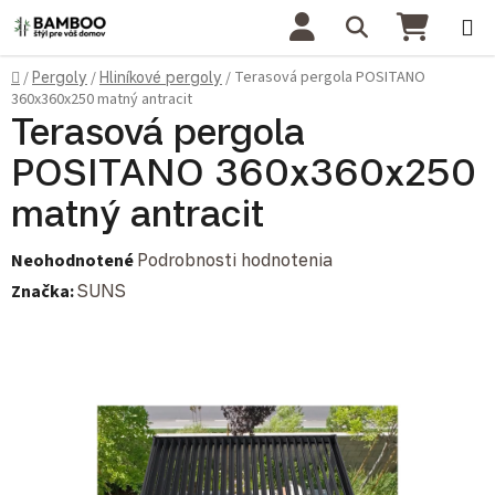
Prejsť na obsah
Hľadať
NÁKU
Domov
Terasová pergola POSITANO
/
Pergoly
/
Hliníkové pergoly
/
360x360x250 matný antracit
Terasová pergola
POSITANO 360x360x250
matný antracit
Priemerné hodnotenie produktu je 0,0 z 5 hviezdičiek.
Neohodnotené
Podrobnosti hodnotenia
Značka:
SUNS