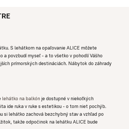
TRE
hátku. S lehátkom na opaľovanie ALICE môžete
elo a povzbudí myseľ - a to všetko v pohodlí Vášho
nejších prímorských destináciách. Nábytok do záhrady
e
lehátko na balkón
je dostupné v niekoľkých
lita ide ruka v ruke s estetikou - o tom niet pochýb.
u si lehátko zachová bezchybný stav a vzhľad po
ážitok, takže odpočinok na lehátku ALICE bude