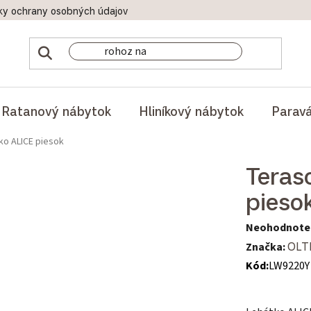
ky ochrany osobných údajov
Doprava a platby
Reklamač
Ratanový nábytok
Hliníkový nábytok
Parav
ko ALICE piesok
Teras
pieso
Priemerné hod
Neohodnote
Značka:
OLT
Kód:
LW9220Y