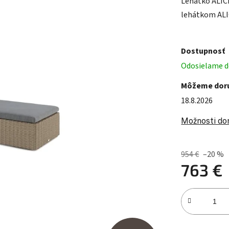
Lehátko ALICE
lehátkom ALIC
Dostupnosť
Odosielame do
Môžeme doru
18.8.2026
Možnosti do
954 €
–20 %
763 €
Jednotková c