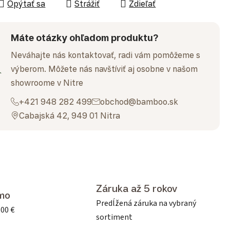
Opýtať sa
Strážiť
Zdieľať
Máte otázky ohľadom produktu?
Neváhajte nás kontaktovať, radi vám pomôžeme s
výberom. Môžete nás navštíviť aj osobne v našom
showroome v Nitre
+421 948 282 499
obchod@bamboo.sk
Cabajská 42, 949 01 Nitra
Záruka až 5 rokov
mo
Predĺžená záruka na vybraný
500 €
sortiment