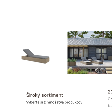
2
Široký sortiment
Od
Vyberte si z množstva produktov
č