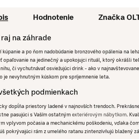
pis
Hodnotenie
Značka
OL
 raj na záhrade
atrí kúpanie a po ňom nadobúdanie bronzového opálenia na le
 opaľovanie na jedinečný a upokojujci rituál, ktorý okrášli t
nihu, či vychutnávať osviežujúci drink - ako v najnavštevova
to je nevyhnutným kúskom pre spríjemnenie leta.
o všetkých podmienkach
ky dopĺňa priestory ladené v najnovších trendoch. Prekrásn
ktne pasujúci s Vaším ostatným
exteriérovým nábytkom
. Kva
ivým vplyvom počasia a mechanickému poškodeniu, vďaka čom
š pokrývajúci rám z umelého ratanu zintenzívňujú blažený z