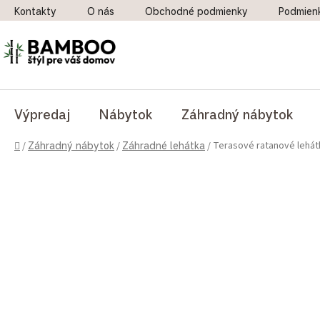
Prejsť na obsah
Kontakty
O nás
Obchodné podmienky
Podmien
Výpredaj
Nábytok
Záhradný nábytok
Domov
Terasové ratanové lehát
/
Záhradný nábytok
/
Záhradné lehátka
/