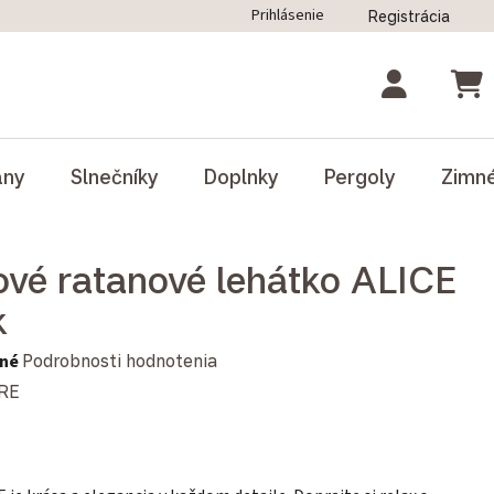
Prihlásenie
Registrácia
ný poriadok
Blog
Odstúpenie od zmluvy
NÁK
ány
Slnečníky
Doplnky
Pergoly
Zimn
ové ratanové lehátko ALICE
k
notenie produktu je 0,0 z 5 hviezdičiek.
né
Podrobnosti hodnotenia
RE