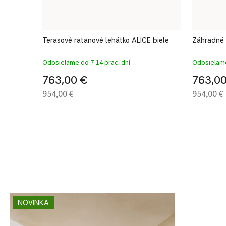
 biele
Terasové ratanové lehátko ALICE biele
Záhradné 
Odosielame do 7-14 prac. dní
Odosielame
763,00 €
763,0
954,00 €
954,00 €
NOVINKA