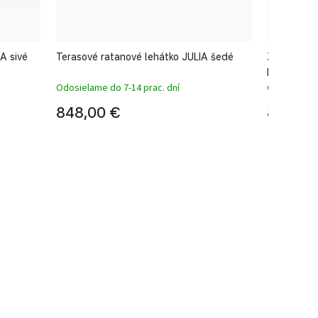
A sivé
Terasové ratanové lehátko JULIA šedé
Záhradné 
piesok
Odosielame do 7-14 prac. dní
Odosielame 
848,00 €
822,00