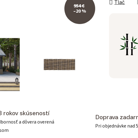
Tlač
954 €
–20 %
3 rokov skúseností
Doprava zadar
bornosť a dôvera overená
Pri objednávke nad 
asom