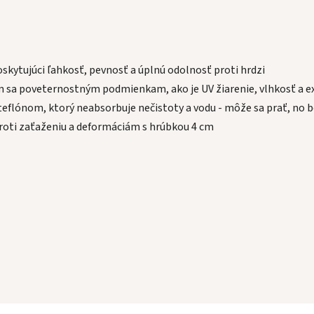
kytujúci ľahkosť, pevnosť a úplnú odolnosť proti hrdzi
m sa poveternostným podmienkam, ako je UV žiarenie, vlhkosť a ex
eflónom, ktorý neabsorbuje nečistoty a vodu - môže sa prať, no b
proti zaťaženiu a deformáciám s hrúbkou 4 cm