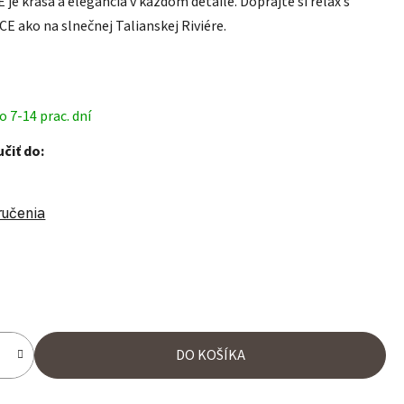
 je krása a elegancia v každom detaile. Doprajte si relax s
E ako na slnečnej Talianskej Riviére.
 7-14 prac. dní
čiť do:
ručenia
ena:
DO KOŠÍKA