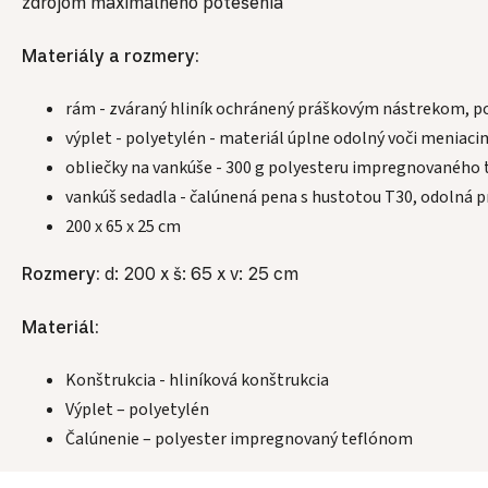
zdrojom maximálneho potešenia
Materiály a rozmery:
rám - zváraný hliník ochránený práškovým nástrekom, pos
výplet - polyetylén - materiál úplne odolný voči meniaci
obliečky na vankúše - 300 g polyesteru impregnovaného t
vankúš sedadla - čalúnená pena s hustotou T30, odolná 
200 x 65 x 25 cm
Rozmery:
d: 200 x š: 65 x v: 25 cm
Materiál:
Konštrukcia - hliníková konštrukcia
Výplet – polyetylén
Čalúnenie – polyester impregnovaný teflónom