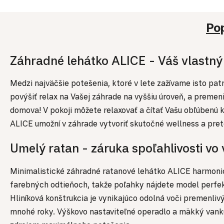
Po
Záhradné lehátko ALICE - Váš vlastný
Medzi najväčšie potešenia, ktoré v lete zažívame isto p
povýšiť relax na Vašej záhrade na vyššiu úroveň, a premeniť
domova! V pokoji môžete relaxovať a čítať Vašu obľúbenú k
ALICE umožní v záhrade vytvoriť skutočné wellness a pre
Umelý ratan - záruka spoľahlivosti v
Minimalistické záhradné ratanové lehátko ALICE harmonic
farebných odtieňoch, takže poľahky nájdete model perfe
Hliníková konštrukcia je vynikajúco odolná voči premenl
mnohé roky. Výškovo nastaviteľné operadlo a mäkký vankú