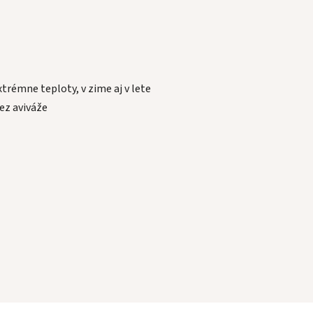
trémne teploty, v zime aj v lete
ez aviváže