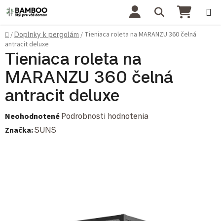
Prejsť na obsah
Hľadať
NÁKU
Domov
Tieniaca roleta na MARANZU 360 čelná
/
Doplnky k pergolám
/
antracit deluxe
Tieniaca roleta na
MARANZU 360 čelná
antracit deluxe
Priemerné hodnotenie produktu je 0,0 z 5 hviezdičiek.
Neohodnotené
Podrobnosti hodnotenia
Značka:
SUNS