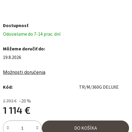
Dostupnosť
Odosielame do 7-14 prac. dní
Môžeme doručiť do:
19.8.2026
Možnosti doručenia
Kód:
TR/M/360G DELUXE
1 393 €
–20 %
1 114 €
Jednotková cena:
DO KOŠÍKA