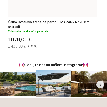
Čelná lamelová stena na pergolu MARANZA 540cm
Čel
antracit
ant
Odosielame do 7-14 prac. dní
Odo
1 076,00 €
1 
1 435,00 €
1 7
(-25 %)
Sledujte nás na našom Instagrame
‹
›
Zápätie