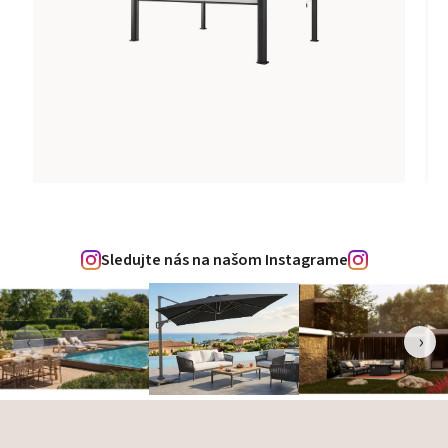
Sledujte nás na našom Instagrame
‹
›
Zápätie