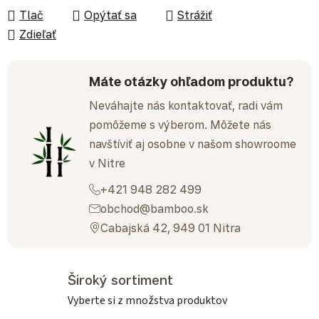
Tlač
Opýtať sa
Strážiť
Zdieľať
Máte otázky ohľadom produktu?
Neváhajte nás kontaktovať, radi vám
pomôžeme s výberom. Môžete nás
navštíviť aj osobne v našom showroome
v Nitre
+421 948 282 499
obchod@bamboo.sk
Cabajská 42, 949 01 Nitra
Široký sortiment
Vyberte si z množstva produktov