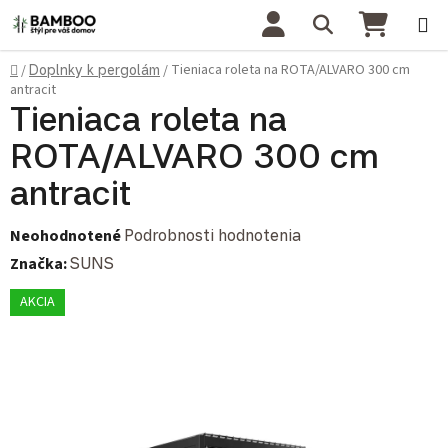
Prejsť na obsah
Hľadať
NÁKU
Domov
Tieniaca roleta na ROTA/ALVARO 300 cm
/
Doplnky k pergolám
/
antracit
Tieniaca roleta na
ROTA/ALVARO 300 cm
antracit
Priemerné hodnotenie produktu je 0,0 z 5 hviezdičiek.
Neohodnotené
Podrobnosti hodnotenia
Značka:
SUNS
AKCIA