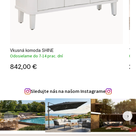
Vkusná komoda SHINE
Tro
Odosielame do 7-14 prac. dní
Odo
842,00 €
23
Sledujte nás na našom Instagrame
‹
›