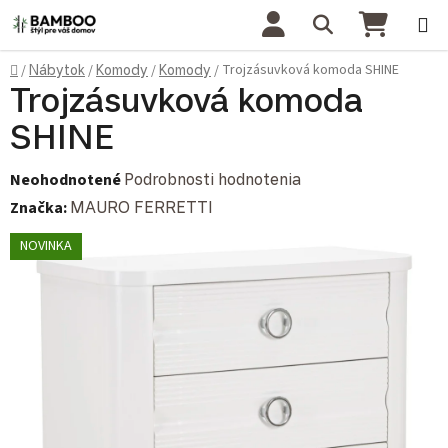
Prejsť na obsah
Hľadať
NÁKU
Domov
Trojzásuvková komoda SHINE
/
Nábytok
/
Komody
/
Komody
/
Trojzásuvková komoda
SHINE
Priemerné hodnotenie produktu je 0,0 z 5 hviezdičiek.
Neohodnotené
Podrobnosti hodnotenia
Značka:
MAURO FERRETTI
NOVINKA