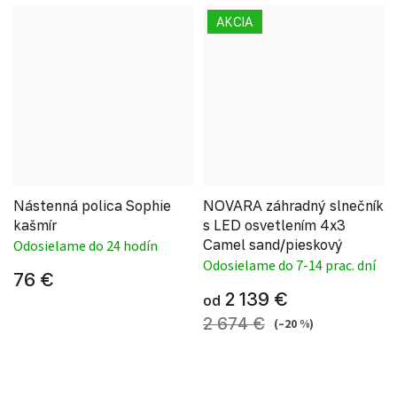
AKCIA
Nástenná polica Sophie
NOVARA záhradný slnečník
kašmír
s LED osvetlením 4x3
Camel sand/pieskový
Odosielame do 24 hodín
Odosielame do 7-14 prac. dní
76 €
2 139 €
od
2 674 €
(–20 %)