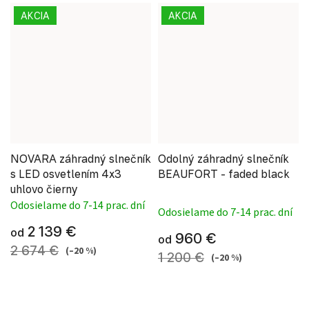
AKCIA
AKCIA
NOVARA záhradný slnečník
Odolný záhradný slnečník
s LED osvetlením 4x3
BEAUFORT - faded black
uhlovo čierny
Priemerné hodnote
Odosielame do 7-14 prac. dní
Odosielame do 7-14 prac. dní
2 139 €
od
960 €
od
2 674 €
(–20 %)
1 200 €
(–20 %)