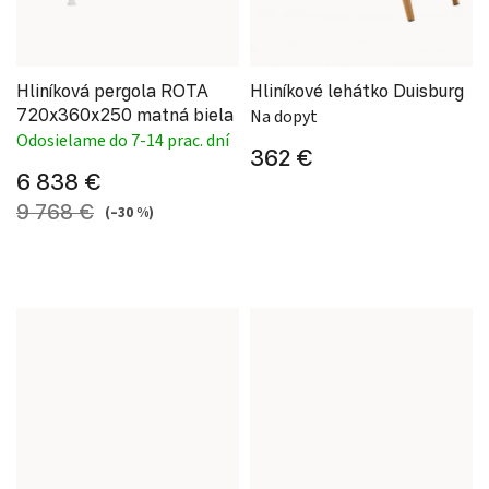
Hliníková pergola ROTA
Hliníkové lehátko Duisburg
720x360x250 matná biela
Na dopyt
Odosielame do 7-14 prac. dní
362 €
6 838 €
9 768 €
(–30 %)