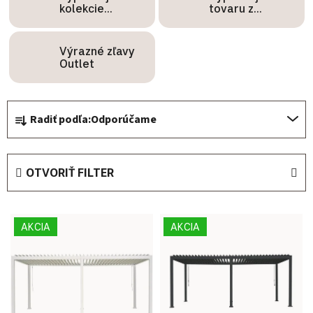
kolekcie
tovaru z
OLTRE
expozície
Výrazné zľavy
Outlet
Radenie produktov
Radiť podľa:
Odporúčame
OTVORIŤ FILTER
Výpis produktov
AKCIA
AKCIA