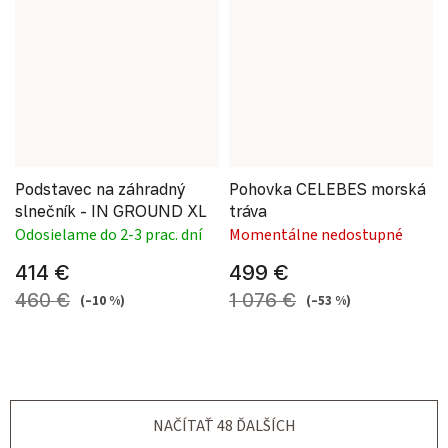
Podstavec na záhradný
Pohovka CELEBES morská
slnečník - IN GROUND XL
tráva
Odosielame do 2-3 prac. dní
Momentálne nedostupné
414 €
499 €
460 €
1 076 €
(–10 %)
(–53 %)
NAČÍTAŤ 48 ĎALŠÍCH