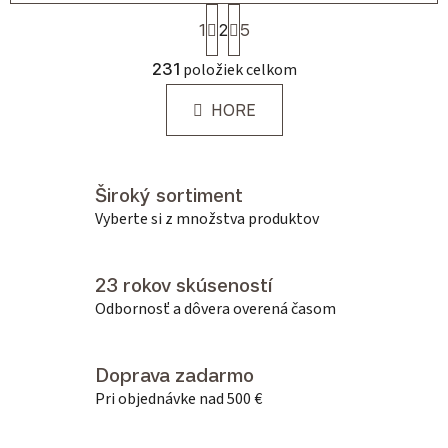
Stránkovanie
1
2
5
Ovládacie prvky výpisu
231
položiek celkom
HORE
Široký sortiment
Vyberte si z množstva produktov
23 rokov skúseností
Odbornosť a dôvera overená časom
Doprava zadarmo
Pri objednávke nad 500 €