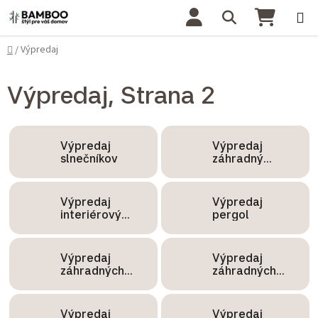
Prejsť na obsah
Hľadať
NÁKU
Domov
Výpredaj
/
Výpredaj
, Strana 2
Výpredaj
Výpredaj
slnečníkov
záhradný
nábytok
Výpredaj
Výpredaj
interiérový
pergol
nábytok
Výpredaj
Výpredaj
záhradných
záhradných
lehátok
jedálenských
súprav
Výpredaj
Výpredaj