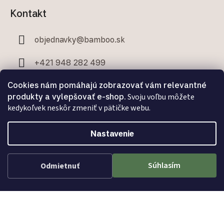
Kontakt
objednavky
@
bamboo.sk
+421 948 282 499
Cookies nám pomáhajú zobrazovať vám relevantné
+421 907 706 329
produkty a vylepšovať e-shop.
Svoju voľbu môžete
kedykoľvek neskôr zmeniť v pätičke webu.
Nastavenie
Facebook
Súhlasím
Odmietnuť
Vytvoril Shoptet Premium
a
Adatelier
Bamboo.sk