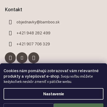
Kontakt
objednavky
@
bamboo.sk
+421 948 282 499
+421 907 706 329
Cookies nám pomáhajú zobrazovať vám relevantné
Facebook
produkty a vylepšovať e-shop.
Svoju voľbu môžete
kedykoľvek neskôr zmeniť v pätičke webu.
Nastavenie
Vytvoril Shoptet Premium
a
Adatelier