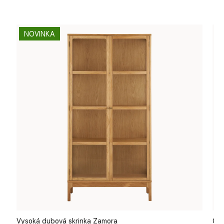
NOVINKA
Vysoká dubová skrinka Zamora
Odk