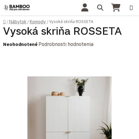
Prejsť na obsah
Hľadať
NÁKU
Domov
Vysoká skriňa ROSSETA
/
Nábytok
/
Komody
/
Vysoká skriňa ROSSETA
Priemerné hodnotenie produktu je 0,0 z 5 hviezdičiek.
Neohodnotené
Podrobnosti hodnotenia