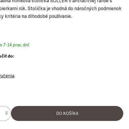
adná hliniková stolička SOLLER v antracitvej farbe s
pierkami rúk. Stolička je vhodná do náročných podmienok
ky kritéria na dlhodobé používanie.
 7-14 prac. dní
čiť do:
ručenia
ena:
DO KOŠÍKA