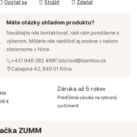
Opýtať sa
Strážiť
Zdieľať
Máte otázky ohľadom produktu?
Neváhajte nás kontaktovať, radi vám pomôžeme s
výberom. Môžete nás navštíviť aj osobne v našom
showroome v Nitre
+421 948 282 499
obchod@bamboo.sk
Cabajská 42, 949 01 Nitra
Záruka až 5 rokov
mo
Predĺžená záruka na vybraný
500 €
sortiment
ačka
ZUMM