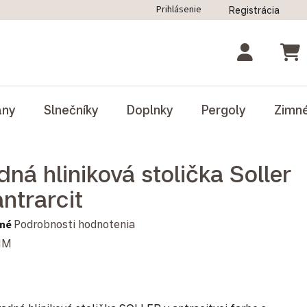
Prihlásenie
Registrácia
ný poriadok
Blog
Odstúpenie od zmluvy
NÁK
ány
Slnečníky
Doplnky
Pergoly
Zimn
ná hliniková stolička Soller
ntrarcit
notenie produktu je 0,0 z 5 hviezdičiek.
né
Podrobnosti hodnotenia
MM