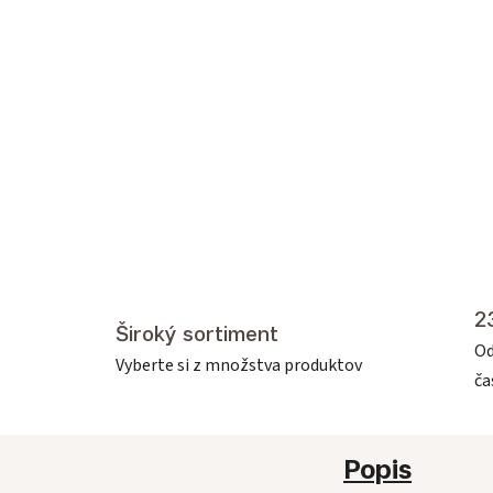
2
Široký sortiment
Od
Vyberte si z množstva produktov
č
Popis