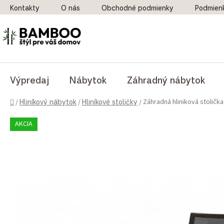
Prejsť na obsah
Kontakty
O nás
Obchodné podmienky
Podmien
Výpredaj
Nábytok
Záhradný nábytok
Domov
Záhradná hliniková stolička
/
Hliníkový nábytok
/
Hliníkové stoličky
/
AKCIA