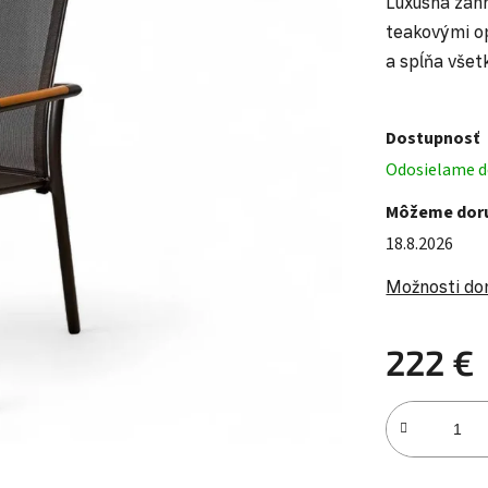
Luxusná záhr
teakovými o
a spĺňa všet
Dostupnosť
Odosielame do
Môžeme doru
18.8.2026
Možnosti do
222 €
Jednotková c