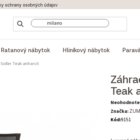
ky ochrany osobných údajov
Doprava a platby
Reklamač
Ratanový nábytok
Hliníkový nábytok
Parav
 Soller Teak antrarcit
Záhrad
Teak a
Priemerné hod
Neohodnote
Značka:
ZU
Kód:
9151