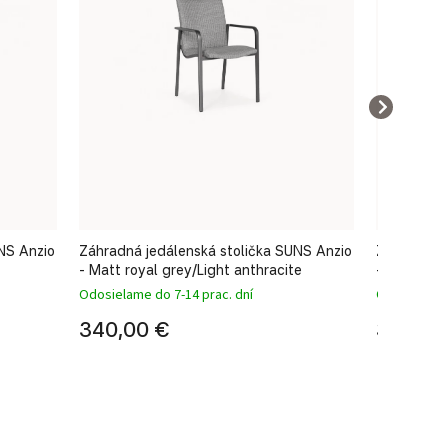
NS Anzio
Záhradná jedálenská stolička SUNS Anzio
Záhradná j
- Matt royal grey/Light anthracite
- Matt roya
Odosielame do 7-14 prac. dní
Odosielame 
340,00 €
340,00