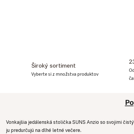
2
Široký sortiment
Od
Vyberte si z množstva produktov
č
Po
Vonkajšia jedálenská stolička SUNS Anzio so svojimi čistý
ju predurčujú na dlhé letné večere.