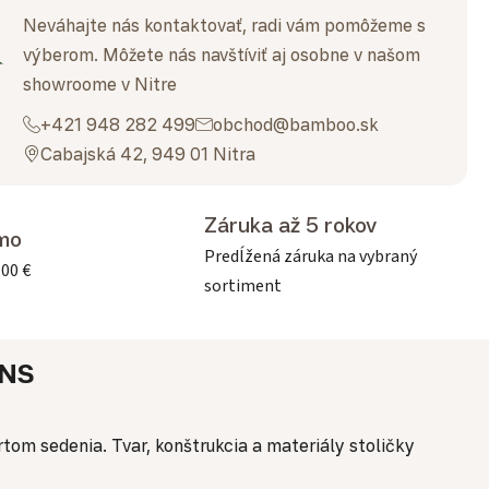
Neváhajte nás kontaktovať, radi vám pomôžeme s
výberom. Môžete nás navštíviť aj osobne v našom
showroome v Nitre
+421 948 282 499
obchod@bamboo.sk
Cabajská 42, 949 01 Nitra
Záruka až 5 rokov
mo
Predĺžená záruka na vybraný
500 €
sortiment
NS
tom sedenia. Tvar, konštrukcia a materiály stoličky