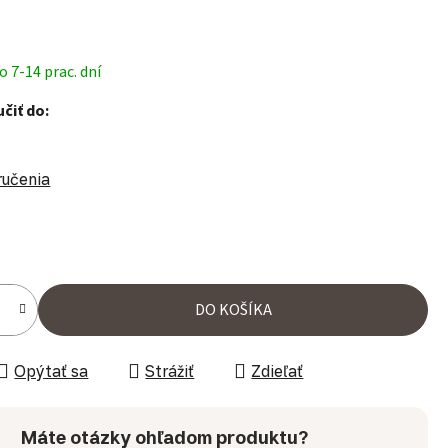
 7-14 prac. dní
čiť do:
ručenia
ena:
DO KOŠÍKA
Opýtať sa
Strážiť
Zdieľať
Máte otázky ohľadom produktu?