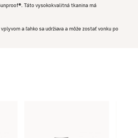
Sunproof®. Táto vysokokvalitná tkanina má
 vplyvom a ľahko sa udržiava a môže zostať vonku po