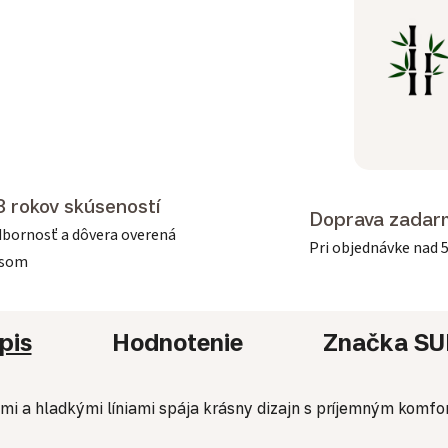
3 rokov skúseností
Doprava zadar
bornosť a dôvera overená
Pri objednávke nad 
asom
pis
Hodnotenie
Značka
SU
mi a hladkými líniami spája krásny dizajn s príjemným komfor