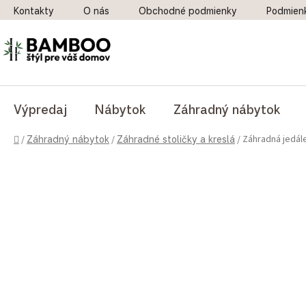
Prejsť na obsah
Kontakty
O nás
Obchodné podmienky
Podmien
Výpredaj
Nábytok
Záhradný nábytok
Domov
Záhradná jedále
/
Záhradný nábytok
/
Záhradné stoličky a kreslá
/