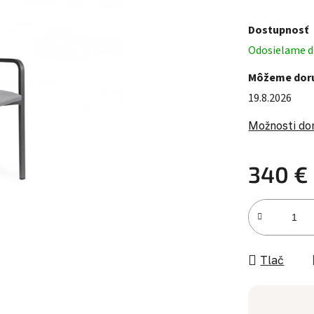
Dostupnosť
Odosielame do
Môžeme doru
19.8.2026
Možnosti do
340 €
Jednotková c
Tlač