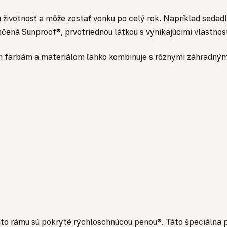
 životnosť a môže zostať vonku po celý rok. Napríklad sedad
ončená Sunproof®, prvotriednou látkou s vynikajúcimi vlastn
m farbám a materiálom ľahko kombinuje s rôznymi záhradným
hto rámu sú pokryté rýchloschnúcou penou®. Táto špeciálna 