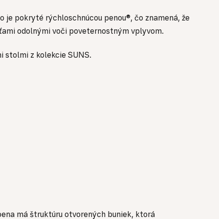
lo je pokryté rýchloschnúcou penou®, čo znamená, že
osťami odolnými voči poveternostným vplyvom.
i stolmi z kolekcie SUNS.
pena má štruktúru otvorených buniek, ktorá