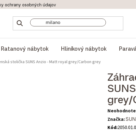
ky ochrany osobných údajov
Doprava a platby
Reklamač
Ratanový nábytok
Hliníkový nábytok
Parav
nská stolička SUNS Anzio - Matt royal grey/Carbon grey
Záhra
SUNS 
grey/
Priemerné hod
Neohodnote
Značka:
SUN
Kód:
2050.01.