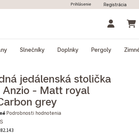
Prihlásenie
Registrácia
ný poriadok
Blog
Odstúpenie od zmluvy
NÁK
ány
Slnečníky
Doplnky
Pergoly
Zimn
dná jedálenská stolička
Anzio - Matt royal
Carbon grey
notenie produktu je 0,0 z 5 hviezdičiek.
né
Podrobnosti hodnotenia
S
082.143