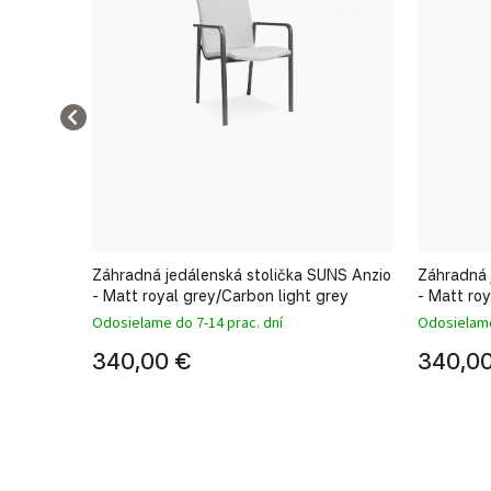
UNS Anzio
Záhradná jedálenská stolička SUNS Anzio
Záhradná 
e
- Matt royal grey/Carbon light grey
- Matt ro
Odosielame do 7-14 prac. dní
Odosielame
340,00 €
340,0