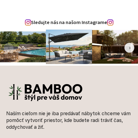
Sledujte nás na našom Instagrame
‹
›
Zápätie
Naším cieľom nie je iba predávať nábytok chceme vám
pomôcť vytvoriť priestor, kde budete radi tráviť čas,
oddychovať a žiť.