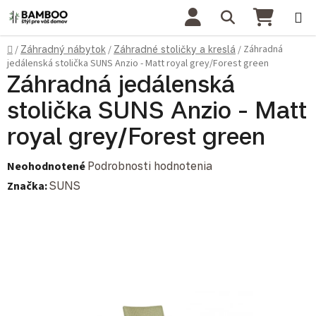
Prejsť na obsah
Hľadať
NÁKU
Domov
Záhradná
/
Záhradný nábytok
/
Záhradné stoličky a kreslá
/
jedálenská stolička SUNS Anzio - Matt royal grey/Forest green
Záhradná jedálenská
stolička SUNS Anzio - Matt
royal grey/Forest green
Priemerné hodnotenie produktu je 0,0 z 5 hviezdičiek.
Neohodnotené
Podrobnosti hodnotenia
Značka:
SUNS