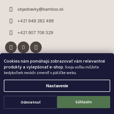
objednavky
@
bamboo.sk
+421 948 282 499
+421 907 706 329
Cookies nám pomáhajú zobrazovať vám relevantné
Facebook
produkty a vylepšovať e-shop.
Svoju voľbu môžete
kedykoľvek neskôr zmeniť v pätičke webu.
Nastavenie
Vytvoril Shoptet Premium
a
Adatelier
Súhlasím
Odmietnuť
Copyright 2026
Bamboo.sk
. Všetky práva vyhradené.
Upraviť nastavenie cookies