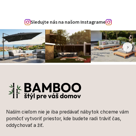
Sledujte nás na našom Instagrame
‹
›
Zápätie
Naším cieľom nie je iba predávať nábytok chceme vám
pomôcť vytvoriť priestor, kde budete radi tráviť čas,
oddychovať a žiť.