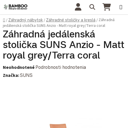
Prejsť na obsah
Hľadať
NÁKU
Domov
Záhradná
/
Záhradný nábytok
/
Záhradné stoličky a kreslá
/
jedálenská stolička SUNS Anzio - Matt royal grey/Terra coral
Záhradná jedálenská
stolička SUNS Anzio - Matt
royal grey/Terra coral
Priemerné hodnotenie produktu je 0,0 z 5 hviezdičiek.
Neohodnotené
Podrobnosti hodnotenia
Značka:
SUNS