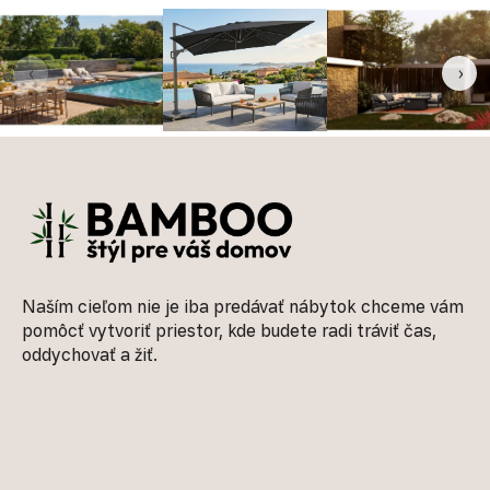
‹
›
Zápätie
Naším cieľom nie je iba predávať nábytok chceme vám
pomôcť vytvoriť priestor, kde budete radi tráviť čas,
oddychovať a žiť.