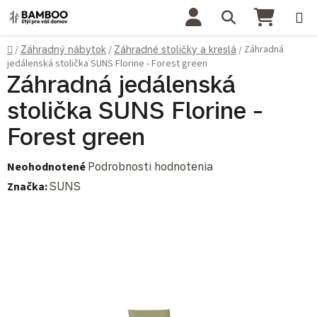
Prejsť na obsah
Hľadať
NÁKU
Domov
Záhradná
/
Záhradný nábytok
/
Záhradné stoličky a kreslá
/
jedálenská stolička SUNS Florine - Forest green
Záhradná jedálenská
stolička SUNS Florine -
Forest green
Priemerné hodnotenie produktu je 0,0 z 5 hviezdičiek.
Neohodnotené
Podrobnosti hodnotenia
Značka:
SUNS