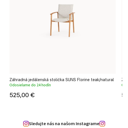
Záhradná jedálenská stolička SUNS Florine teak/natural
Záh
Odosielame do 24 hodín
Odo
525,00 €
52
Sledujte nás na našom Instagrame