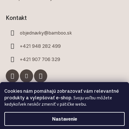
Kontakt
objednavky
@
bamboo.sk
+421 948 282 499
+421 907 706 329
Cookies nám pomáhajú zobrazovať vám relevantné
Facebook
produkty a vylepšovať e-shop.
Svoju voľbu môžete
kedykoľvek neskôr zmeniť v pätičke webu.
Nastavenie