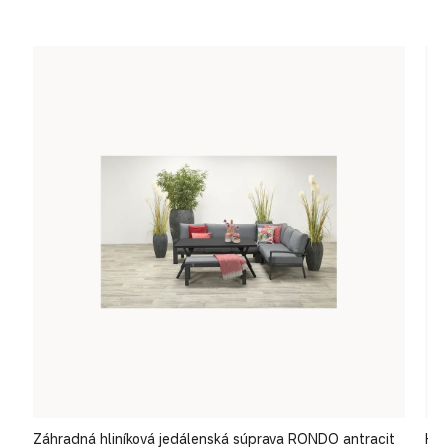
cm
Záhradná hliníková jedálenská súprava RONDO antracit
Hli