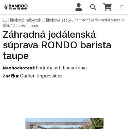
Prejsť na obsah
Hľadať
NÁKU
Domov
Záhradná jedálenská súprava
/
Hliníkový nábytok
/
Hliníkové stoly
/
RONDO barista taupe
Záhradná jedálenská
súprava RONDO barista
taupe
Priemerné hodnotenie produktu je 0,0 z 5 hviezdičiek.
Neohodnotené
Podrobnosti hodnotenia
Značka:
Garden Impressions