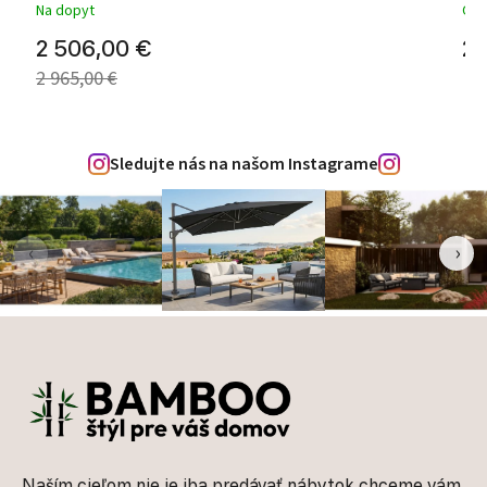
Na dopyt
Odo
2 506,00 €
2 
2 965,00 €
Sledujte nás na našom Instagrame
‹
›
Zápätie
Naším cieľom nie je iba predávať nábytok chceme vám