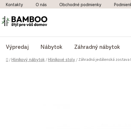
Prejsť na obsah
Kontakty
O nás
Obchodné podmienky
Podmien
Výpredaj
Nábytok
Záhradný nábytok
Domov
Záhradná jedálenská zostava
/
Hliníkový nábytok
/
Hliníkové stoly
/