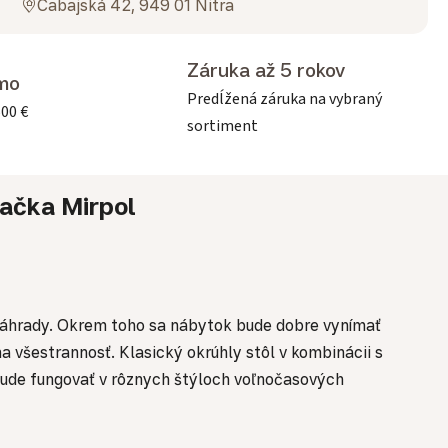
Cabajská 42, 949 01 Nitra
Záruka až 5 rokov
mo
Predĺžená záruka na vybraný
500 €
sortiment
ačka
Mirpol
o záhrady. Okrem toho sa nábytok bude dobre vynímať
a všestrannosť. Klasický okrúhly stôl v kombinácii s
bude fungovať v rôznych štýloch voľnočasových