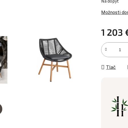
Na dopyt
Možnosti do
1 203 
Jednotková c
Tlač