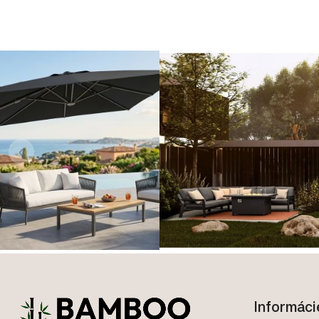
‹
Zápätie
Informáci