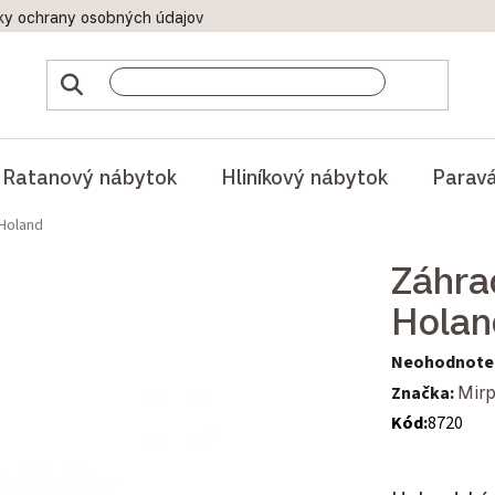
ky ochrany osobných údajov
Doprava a platby
Reklamač
Ratanový nábytok
Hliníkový nábytok
Parav
 Holand
Záhra
Holan
Priemerné hod
Neohodnote
Značka:
Mirp
Kód:
8720