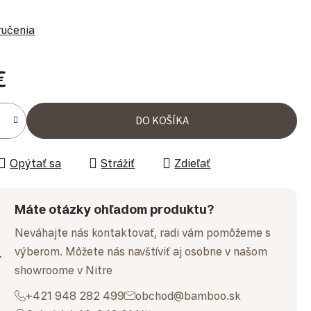
ručenia
€
ena:
DO KOŠÍKA
Opýtať sa
Strážiť
Zdieľať
Máte otázky ohľadom produktu?
Neváhajte nás kontaktovať, radi vám pomôžeme s
výberom. Môžete nás navštíviť aj osobne v našom
showroome v Nitre
+421 948 282 499
obchod@bamboo.sk