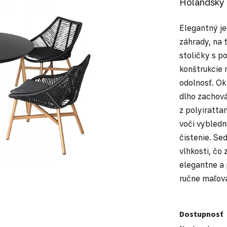
Holandský 
Elegantný je
záhrady, na 
stoličky s p
konštrukcie n
odolnosť. Ok
dlho zachová
z polyiratta
voči vybledn
čistenie. Se
vlhkosti, čo
elegantne a 
ručne maľov
Dostupnosť