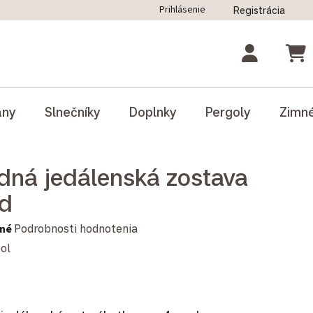
Prihlásenie
Registrácia
ný poriadok
Blog
Odstúpenie od zmluvy
NÁK
ány
Slnečníky
Doplnky
Pergoly
Zimn
dná jedálenská zostava
d
notenie produktu je 0,0 z 5 hviezdičiek.
né
Podrobnosti hodnotenia
ol