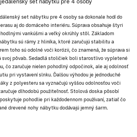
jedálenský set nábytku pre 4 osoby
dálenský set nábytku pre 4 osoby sa dokonale hodí do
terasu aj do domáceho interiéru. Súprava obsahuje štyri
ohodlnými vankúšmi a veľký okrúhly stôl. Základom
ábytku sú rámy z hliníka, ktoré zaručujú stabilitu a
rem toho sú odolné voči korózii, čo znamená, že súprava si
 svoj pôvab. Sedadlá stoličiek boli starostlivo vypletené
nu, čo zaručuje nielen pohodlný odpočinok, ale aj odolnosť
utiu pri vystavení slnku. Ďalšou výhodou je jednoduché
dáky z polyesteru sa vyznačujú vyššou odolnosťou voči
 zaručuje dlhodobú použiteľnosť. Stolová doska pôsobí
poskytuje pohodlie pri každodennom používaní, zatiaľ čo
ané drevené nohy nábytku dodávajú jemný šarm.