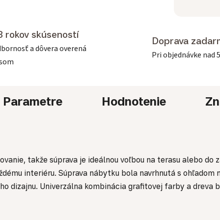
3 rokov skúseností
Doprava zadar
bornosť a dôvera overená
Pri objednávke nad 
asom
Parametre
Hodnotenie
Zn
lovanie, takže súprava je ideálnou voľbou na terasu alebo d
aždému interiéru. Súprava nábytku bola navrhnutá s ohľadom n
o dizajnu. Univerzálna kombinácia grafitovej farby a dreva 