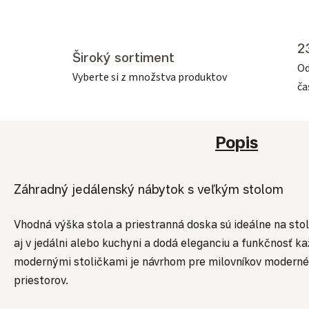
2
Široký sortiment
Od
Vyberte si z množstva produktov
č
Popis
Záhradný jedálenský nábytok s veľkým stolom
Vhodná výška stola a priestranná doska sú ideálne na sto
aj v jedálni alebo kuchyni a dodá eleganciu a funkčnosť k
modernými stoličkami je návrhom pre milovníkov modernéh
priestorov.