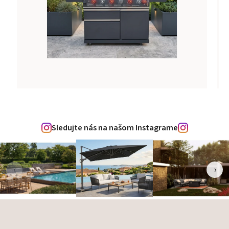
Sledujte nás na našom Instagrame
‹
›
Zápätie