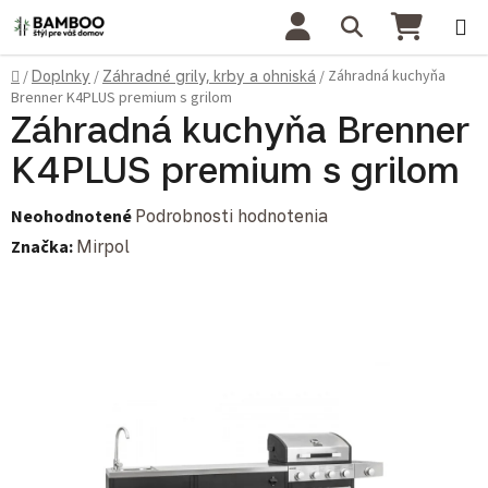
Prejsť na obsah
Hľadať
NÁKU
Domov
Záhradná kuchyňa
/
Doplnky
/
Záhradné grily, krby a ohniská
/
Brenner K4PLUS premium s grilom
Záhradná kuchyňa Brenner
K4PLUS premium s grilom
Priemerné hodnotenie produktu je 0,0 z 5 hviezdičiek.
Neohodnotené
Podrobnosti hodnotenia
Značka:
Mirpol