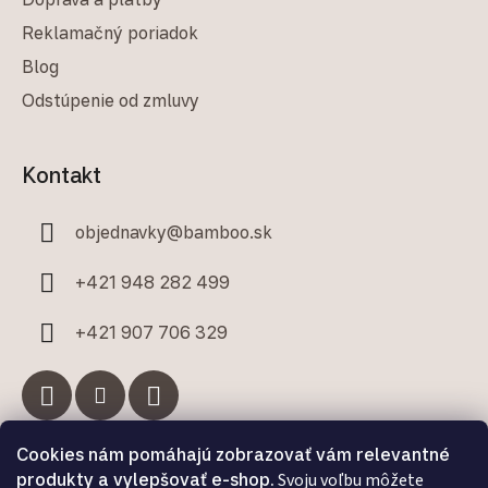
Reklamačný poriadok
Blog
Odstúpenie od zmluvy
Kontakt
objednavky
@
bamboo.sk
+421 948 282 499
+421 907 706 329
Cookies nám pomáhajú zobrazovať vám relevantné
Facebook
produkty a vylepšovať e-shop.
Svoju voľbu môžete